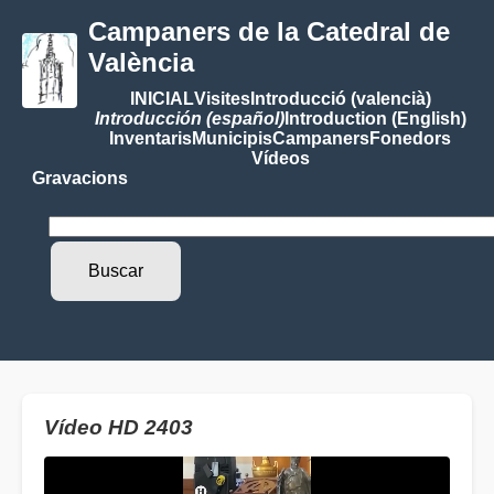
Campaners de la Catedral de
València
INICIAL
Visites
Introducció (valencià)
Introducción (español)
Introduction (English)
Inventaris
Municipis
Campaners
Fonedors
Vídeos
Gravacions
Vídeo HD 2403