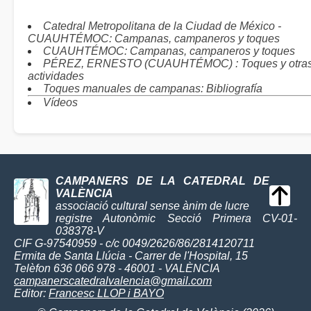
Catedral Metropolitana de la Ciudad de México -
CUAUHTÉMOC: Campanas, campaneros y toques
CUAUHTÉMOC: Campanas, campaneros y toques
PÉREZ, ERNESTO (CUAUHTÉMOC) : Toques y otra
actividades
Toques manuales de campanas: Bibliografía
Vídeos
CAMPANERS DE LA CATEDRAL DE
VALÈNCIA
associació cultural sense ànim de lucre
registre Autonòmic Secció Primera CV-01-
038378-V
CIF G-97540959 - c/c 0049/2626/86/2814120711
Ermita de Santa Llúcia - Carrer de l'Hospital, 15
Telèfon 636 066 978 - 46001 - VALÈNCIA
campanerscatedralvalencia@gmail.com
Editor:
Francesc LLOP i BAYO