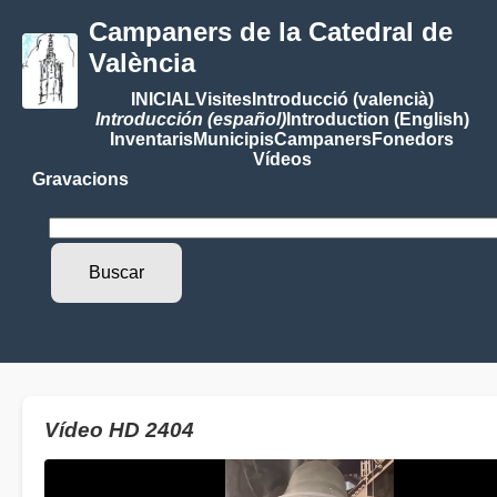
Campaners de la Catedral de
València
INICIAL
Visites
Introducció (valencià)
Introducción (español)
Introduction (English)
Inventaris
Municipis
Campaners
Fonedors
Vídeos
Gravacions
Vídeo HD 2404