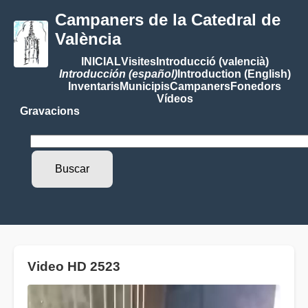
Campaners de la Catedral de
València
INICIAL
Visites
Introducció (valencià)
Introducción (español)
Introduction (English)
Inventaris
Municipis
Campaners
Fonedors
Vídeos
Gravacions
Video HD 2523