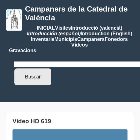
Campaners de la Catedral de
València
INICIAL
Visites
Introducció (valencià)
Introducción (español)
Introduction (English)
Inventaris
Municipis
Campaners
Fonedors
Vídeos
Gravacions
Vídeo HD 619