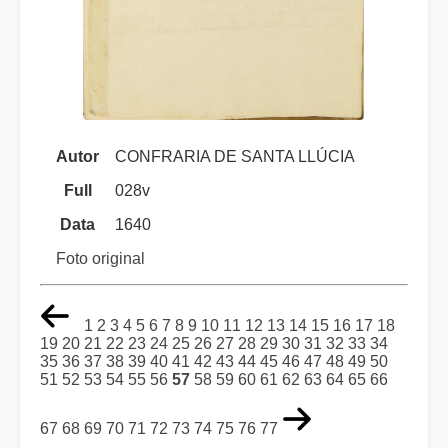
Autor
CONFRARIA DE SANTA LLÚCIA
Full
028v
Data
1640
Foto original
1
2
3
4
5
6
7
8
9
10
11
12
13
14
15
16
17
18
19
20
21
22
23
24
25
26
27
28
29
30
31
32
33
34
35
36
37
38
39
40
41
42
43
44
45
46
47
48
49
50
51
52
53
54
55
56
57
58
59
60
61
62
63
64
65
66
67
68
69
70
71
72
73
74
75
76
77