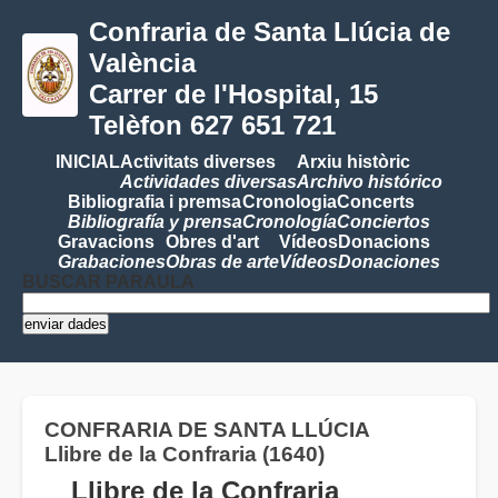
Confraria de Santa Llúcia de
València
Carrer de l'Hospital, 15
Telèfon 627 651 721
INICIAL
Activitats diverses
Arxiu històric
Actividades diversas
Archivo histórico
Bibliografia i premsa
Cronologia
Concerts
Bibliografía y prensa
Cronología
Conciertos
Gravacions
Obres d'art
Vídeos
Donacions
Grabaciones
Obras de arte
Vídeos
Donaciones
BUSCAR PARAULA
CONFRARIA DE SANTA LLÚCIA
Llibre de la Confraria (1640)
Llibre de la Confraria