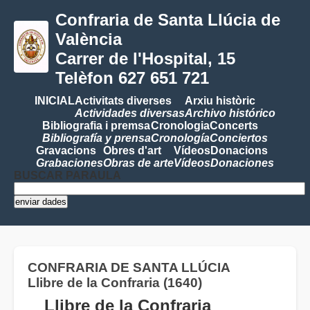
Confraria de Santa Llúcia de
València
Carrer de l'Hospital, 15
Telèfon 627 651 721
INICIAL
Activitats diverses
Arxiu històric
Actividades diversas
Archivo histórico
Bibliografia i premsa
Cronologia
Concerts
Bibliografía y prensa
Cronología
Conciertos
Gravacions
Obres d'art
Vídeos
Donacions
Grabaciones
Obras de arte
Vídeos
Donaciones
BUSCAR PARAULA
CONFRARIA DE SANTA LLÚCIA
Llibre de la Confraria (1640)
Llibre de la Confraria