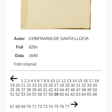
Autor
CONFRARIA DE SANTA LLÚCIA
Full
029v
Data
1640
Foto original
1
2
3
4
5
6
7
8
9
10
11
12
13
14
15
16
17
18
19
20
21
22
23
24
25
26
27
28
29
30
31
32
33
34
35
36
37
38
39
40
41
42
43
44
45
46
47
48
49
50
51
52
53
54
55
56
57
58
59
60
61
62
63
64
65
66
67
68
69
70
71
72
73
74
75
76
77