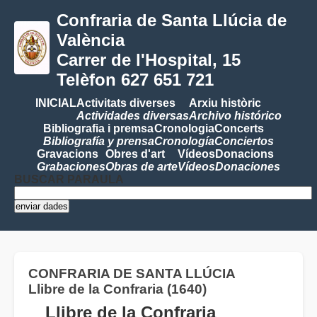
Confraria de Santa Llúcia de
València
Carrer de l'Hospital, 15
Telèfon 627 651 721
INICIAL
Activitats diverses
Arxiu històric
Actividades diversas
Archivo histórico
Bibliografia i premsa
Cronologia
Concerts
Bibliografía y prensa
Cronología
Conciertos
Gravacions
Obres d'art
Vídeos
Donacions
Grabaciones
Obras de arte
Vídeos
Donaciones
BUSCAR PARAULA
CONFRARIA DE SANTA LLÚCIA
Llibre de la Confraria (1640)
Llibre de la Confraria