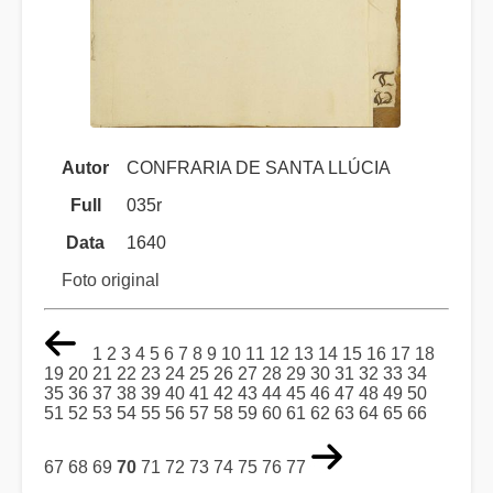
Autor
CONFRARIA DE SANTA LLÚCIA
Full
035r
Data
1640
Foto original
1
2
3
4
5
6
7
8
9
10
11
12
13
14
15
16
17
18
19
20
21
22
23
24
25
26
27
28
29
30
31
32
33
34
35
36
37
38
39
40
41
42
43
44
45
46
47
48
49
50
51
52
53
54
55
56
57
58
59
60
61
62
63
64
65
66
67
68
69
70
71
72
73
74
75
76
77