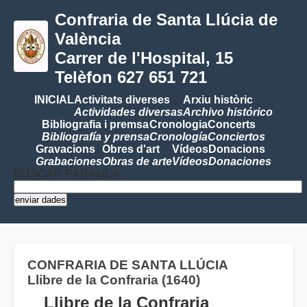
Confraria de Santa Llúcia de
València
Carrer de l'Hospital, 15
Telèfon 627 651 721
INICIAL
Activitats diverses
Arxiu històric
Actividades diversas
Archivo histórico
Bibliografia i premsa
Cronologia
Concerts
Bibliografía y prensa
Cronología
Conciertos
Gravacions
Obres d'art
Vídeos
Donacions
Grabaciones
Obras de arte
Vídeos
Donaciones
BUSCAR PARAULA
CONFRARIA DE SANTA LLÚCIA
Llibre de la Confraria (1640)
Llibre de la Confraria