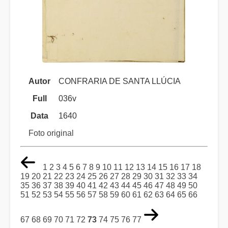
Autor
CONFRARIA DE SANTA LLÚCIA
Full
036v
Data
1640
Foto original
1
2
3
4
5
6
7
8
9
10
11
12
13
14
15
16
17
18
19
20
21
22
23
24
25
26
27
28
29
30
31
32
33
34
35
36
37
38
39
40
41
42
43
44
45
46
47
48
49
50
51
52
53
54
55
56
57
58
59
60
61
62
63
64
65
66
67
68
69
70
71
72
73
74
75
76
77