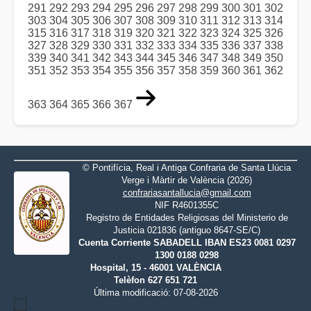
291
292
293
294
295
296
297
298
299
300
301
302
303
304
305
306
307
308
309
310
311
312
313
314
315
316
317
318
319
320
321
322
323
324
325
326
327
328
329
330
331
332
333
334
335
336
337
338
339
340
341
342
343
344
345
346
347
348
349
350
351
352
353
354
355
356
357
358
359
360
361
362
363
364
365
366
367
© Pontifícia, Real i Antiga Confraria de Santa Llúcia
Verge i Màrtir de València (2026)
confrariasantallucia@gmail.com
NIF R4601355C
Registro de Entidades Religiosas del Ministerio de
Justicia 021836 (antiguo 8647-SE/C)
Cuenta Corriente SABADELL IBAN ES23 0081 0297
1300 0188 0298
Hospital, 15 - 46001 VALÈNCIA
Telèfon 627 651 721
Última modificació: 07-08-2026