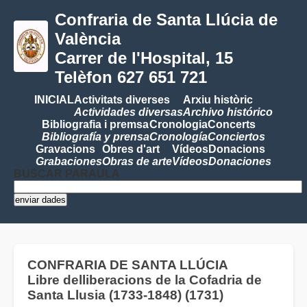
Confraria de Santa Llúcia de
València
Carrer de l'Hospital, 15
Telèfon 627 651 721
INICIAL
Activitats diverses
Arxiu històric
Actividades diversas
Archivo histórico
Bibliografia i premsa
Cronologia
Concerts
Bibliografía y prensa
Cronología
Conciertos
Gravacions
Obres d'art
Vídeos
Donacions
Grabaciones
Obras de arte
Vídeos
Donaciones
BUSCAR PARAULA
CONFRARIA DE SANTA LLÚCIA
Libre delliberacions de la Cofadria de
Santa Llusia (1733-1848) (1731)