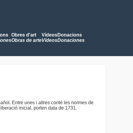
ions
Obres d'art
Vídeos
Donacions
iones
Obras de arte
Vídeos
Donaciones
añol. Entre unes i altres conté les normes de
iberació inicial, porten data de 1731.