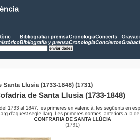
lència
tòric
Bibliografia i premsa
Cronologia
Concerts
Gravac
histórico
Bibliografía y prensa
Cronología
Conciertos
Grabac
e Santa Llusia (1733-1848) (1731)
Cofadria de Santa Llusia (1733-1848)
del 1733 al 1847, les primeres en valencià, les següents en esp
arg d'aquest segle llarg. Les primeres normes, anteriors a la del
CONFRARIA DE SANTA LLÚCIA
(1731)