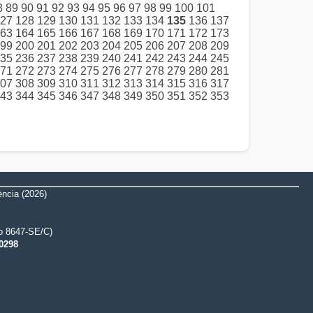
8
89
90
91
92
93
94
95
96
97
98
99
100
101
27
128
129
130
131
132
133
134
135
136
137
63
164
165
166
167
168
169
170
171
172
173
99
200
201
202
203
204
205
206
207
208
209
35
236
237
238
239
240
241
242
243
244
245
71
272
273
274
275
276
277
278
279
280
281
07
308
309
310
311
312
313
314
315
316
317
43
344
345
346
347
348
349
350
351
352
353
ència (2026)
uo 8647-SE/C)
0298