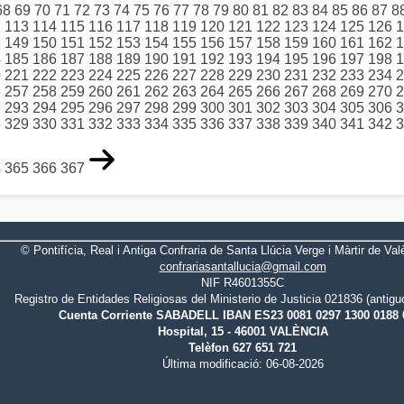
68
69
70
71
72
73
74
75
76
77
78
79
80
81
82
83
84
85
86
87
8
2
113
114
115
116
117
118
119
120
121
122
123
124
125
126
1
8
149
150
151
152
153
154
155
156
157
158
159
160
161
162
1
4
185
186
187
188
189
190
191
192
193
194
195
196
197
198
1
0
221
222
223
224
225
226
227
228
229
230
231
232
233
234
2
6
257
258
259
260
261
262
263
264
265
266
267
268
269
270
2
2
293
294
295
296
297
298
299
300
301
302
303
304
305
306
3
8
329
330
331
332
333
334
335
336
337
338
339
340
341
342
3
4
365
366
367
© Pontifícia, Real i Antiga Confraria de Santa Llúcia Verge i Màrtir de Val
confrariasantallucia@gmail.com
NIF R4601355C
Registro de Entidades Religiosas del Ministerio de Justicia 021836 (antig
Cuenta Corriente SABADELL IBAN ES23 0081 0297 1300 0188 
Hospital, 15 - 46001 VALÈNCIA
Telèfon 627 651 721
Última modificació: 06-08-2026