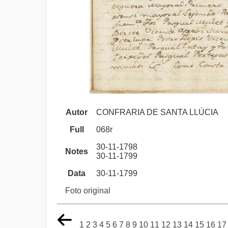
Autor
CONFRARIA DE SANTA LLÚCIA
Full
068r
30-11-1798
Notes
30-11-1799
Data
30-11-1799
Foto original
1
2
3
4
5
6
7
8
9
10
11
12
13
14
15
16
17