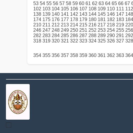
53
54
55
56
57
58
59
60
61
62
63
64
65
66
67
102
103
104
105
106
107
108
109
110
111
11
138
139
140
141
142
143
144
145
146
147
14
174
175
176
177
178
179
180
181
182
183
18
210
211
212
213
214
215
216
217
218
219
22
246
247
248
249
250
251
252
253
254
255
25
282
283
284
285
286
287
288
289
290
291
29
318
319
320
321
322
323
324
325
326
327
32
354
355
356
357
358
359
360
361
362
363
36