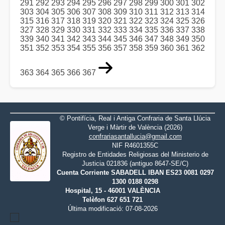
291
292
293
294
295
296
297
298
299
300
301
302
303
304
305
306
307
308
309
310
311
312
313
314
315
316
317
318
319
320
321
322
323
324
325
326
327
328
329
330
331
332
333
334
335
336
337
338
339
340
341
342
343
344
345
346
347
348
349
350
351
352
353
354
355
356
357
358
359
360
361
362
363
364
365
366
367
© Pontifícia, Real i Antiga Confraria de Santa Llúcia
Verge i Màrtir de València (2026)
confrariasantallucia@gmail.com
NIF R4601355C
Registro de Entidades Religiosas del Ministerio de
Justicia 021836 (antiguo 8647-SE/C)
Cuenta Corriente SABADELL IBAN ES23 0081 0297
1300 0188 0298
Hospital, 15 - 46001 VALÈNCIA
Telèfon 627 651 721
Última modificació: 07-08-2026