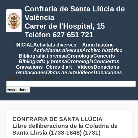
Confraria de Santa Llúcia de
València
Carrer de l'Hospital, 15
Telèfon 627 651 721
INICIAL
Activitats diverses
Arxiu històric
Actividades diversas
Archivo histórico
Bibliografia i premsa
Cronologia
Concerts
Bibliografía y prensa
Cronología
Conciertos
Gravacions
Obres d'art
Vídeos
Donacions
Grabaciones
Obras de arte
Vídeos
Donaciones
BUSCAR PARAULA
CONFRARIA DE SANTA LLÚCIA
Libre delliberacions de la Cofadria de
Santa Llusia (1733-1848) (1731)