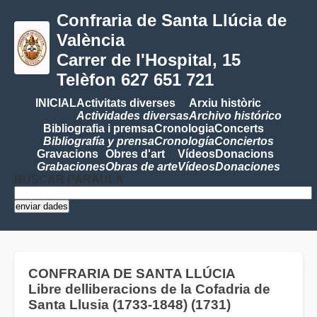
Confraria de Santa Llúcia de
València
Carrer de l'Hospital, 15
Telèfon 627 651 721
INICIAL
Activitats diverses
Arxiu històric
Actividades diversas
Archivo histórico
Bibliografia i premsa
Cronologia
Concerts
Bibliografía y prensa
Cronología
Conciertos
Gravacions
Obres d'art
Vídeos
Donacions
Grabaciones
Obras de arte
Vídeos
Donaciones
BUSCAR PARAULA
CONFRARIA DE SANTA LLÚCIA
Libre delliberacions de la Cofadria de
Santa Llusia (1733-1848) (1731)