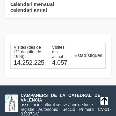
calendari mensual
calendari anual
Visites (des de
Visites
l'11 de juliol de
dia
Estadístiques
1996):
actual
14.252.225
4.057
CAMPANERS DE LA CATEDRAL DE
VALÈNCIA
associació cultural sense ànim de lucre
registre Autonòmic Secció Primera CV-01-
038378-V