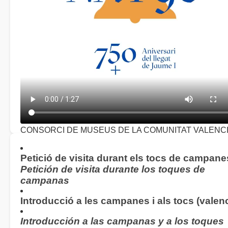
CONSORCI DE MUSEUS DE LA COMUNITAT VALENC
Concert homenatge 750 aniversari del llegat de Jaume I
(
2026)
Petició de visita durant els tocs de campane
Petición de visita durante los toques de
campanas
Introducció a les campanes i als tocs (valenc
Introducción a las campanas y a los toques