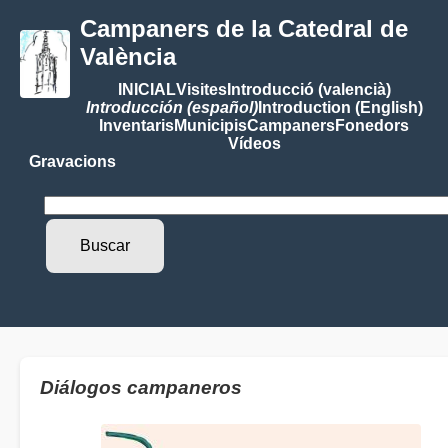
Campaners de la Catedral de
València
INICIAL
Visites
Introducció (valencià)
Introducción (español)
Introduction (English)
Inventaris
Municipis
Campaners
Fonedors
Vídeos
Gravacions
Diálogos campaneros