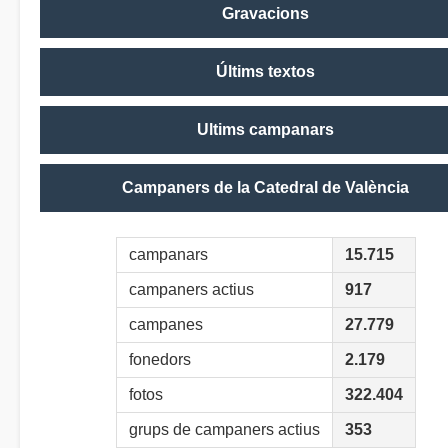
Gravacions
Últims textos
Ultims campanars
Campaners de la Catedral de València
campanars
15.715
campaners actius
917
campanes
27.779
fonedors
2.179
fotos
322.404
grups de campaners actius
353