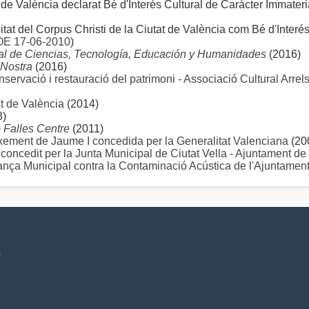
e València declarat Bé d'Interés Cultural de Caràcter Immateri
tat del Corpus Christi de la Ciutat de València com Bé d'Interés
E 17-06-2010
)
al de Ciencias, Tecnología, Educación y Humanidades
(2016)
 Nostra
(2016)
ervació i restauració del patrimoni - Associació Cultural Arrels
st de València
(2014)
3)
ó Falles Centre
(2011)
ixement de Jaume I concedida per la Generalitat Valenciana
(20
 concedit per la Junta Municipal de Ciutat Vella - Ajuntament de
ança Municipal contra la Contaminació Acústica de l'Ajuntamen
V