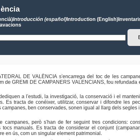
lència
encià)
Introducción (español)
Introduction (English)
Inventari
avacions
EDRAL DE VALÈNCIA s'encarrega del toc de les campanes d
 el nom de GREMI DE CAMPANERS VALENCIANS, fou refundad
 dediquen a l'estudi, la investigació, la conservació i el mante
. Es tracta de conéixer, utilitzar, conservar i difondre les pe
 campanes, ben conservades, sonen igual al llarg dels segles i 
ampanes, però s'han de fer seguint tres condicions: conserva
els tocs manuals. Es tracta de considerar el conjunt (campanar
re en ús, com un singular element patrimonial.