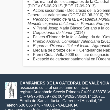
Toc manual de les campanes de la Catedral d
(
DOCV 05-08-2013
) (
BOE 17-09-2013
)
Actors secundaris - Declaració de la Solemni
Generalitat Valenciana (
DOCV 02-06-2010
) (
BO
Reconocimiento de la M. I. Academia Mundi
Mención especial del Jurado - Premios Europa
V Premi Josep Maria Blasco Soriano a la cons
Corpusianos de Honor
(2014)
Fallers d'Honor de la falla Avinguda de l'Oe
Premio Archival Comunitat Valenciana
(201
Espurna d'Honor a títol col·lectiu - Agrupaci
Medalla de bronze del VIII Centenar del Na
Premi Ciutat Vella 2008 de lliure designació
Excepció de caràcter patrimonial en l'Orden
CAMPANERS DE LA CATEDRAL DE VALÈNCIA
associació cultural sense ànim de lucre
registre Autonòmic Secció Primera CV-01-038378-
CIF G-97540959 - c/c 0049/2626/86/2814120711
Ermita de Santa Llúcia - Carrer de l'Hospital, 15
Telèfon 636 066 978 - 46001 - VALÈNCIA
campanerscatedralvalencia@gmail.com