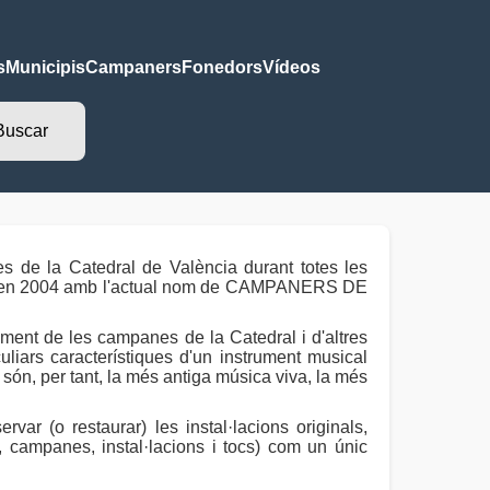
s
Municipis
Campaners
Fonedors
Vídeos
e la Catedral de València durant totes les
a en 2004 amb l'actual nom de CAMPANERS DE
niment de les campanes de la Catedral i d'altres
culiars característiques d'un instrument musical
són, per tant, la més antiga música viva, la més
r (o restaurar) les instal·lacions originals,
, campanes, instal·lacions i tocs) com un únic