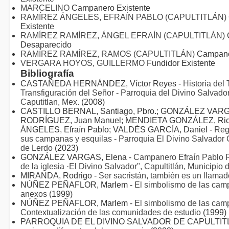
MARCELINO
Campanero Existente
RAMÍREZ ÁNGELES, EFRAÍN PABLO (CAPULTITLÁN)
Existente
RAMÍREZ RAMÍREZ, ÁNGEL EFRAÍN (CAPULTITLÁN)
Desaparecido
RAMÍREZ RAMÍREZ, RAMOS (CAPULTITLÁN)
Campane
VERGARA HOYOS, GUILLERMO
Fundidor Existente
Bibliografía
CASTAÑEDA HERNÁNDEZ, Víctor Reyes -
Historia del
Transfiguración del Señor - Parroquia del Divino Salvado
Caputitlan, Mex.
(2008)
CASTILLO BERNAL, Santiago, Pbro.; GONZÁLEZ VAR
RODRÍGUEZ, Juan Manuel; MENDIETA GONZÁLEZ, Ric
ÁNGELES, Efraín Pablo; VALDÉS GARCÍA, Daniel -
Reg
sus campanas y esquilas - Parroquia El Divino Salvador C
de Lerdo
(2023)
GONZÁLEZ VARGAS, Elena -
Campanero Efraín Pabl
de la iglesia ·El Divino Salvador", Capultitlán, Municipio 
MIRANDA, Rodrigo -
Ser sacristán, también es un llama
NÚÑEZ PEÑAFLOR, Marlem -
El simbolismo de las camp
anexos
(1999)
NÚÑEZ PEÑAFLOR, Marlem -
El simbolismo de las cam
Contextualización de las comunidades de estudio
(1999)
PARROQUIA DE EL DIVINO SALVADOR DE CAPULTIT