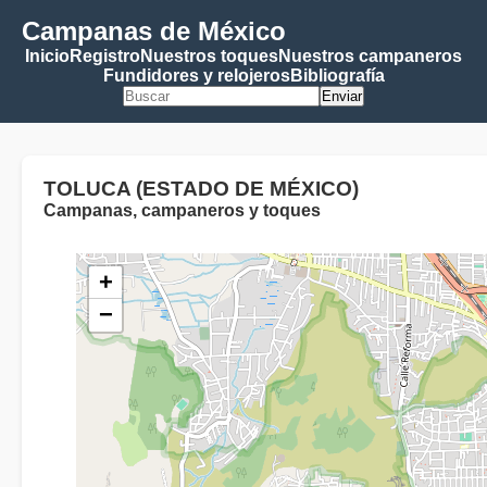
Campanas de México
Inicio
Registro
Nuestros toques
Nuestros campaneros
Fundidores y relojeros
Bibliografía
Enviar
TOLUCA (ESTADO DE MÉXICO)
Campanas, campaneros y toques
+
−