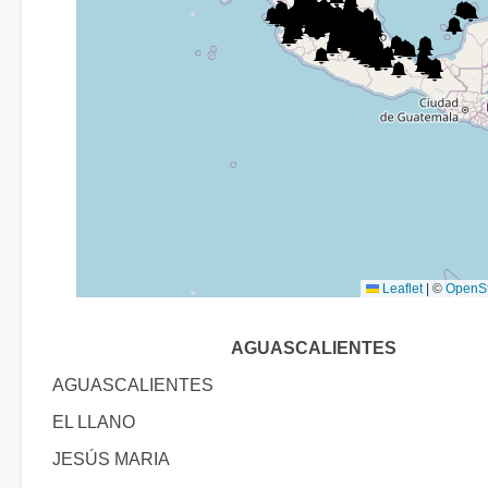
Leaflet
|
©
OpenS
AGUASCALIENTES
AGUASCALIENTES
EL LLANO
JESÚS MARIA