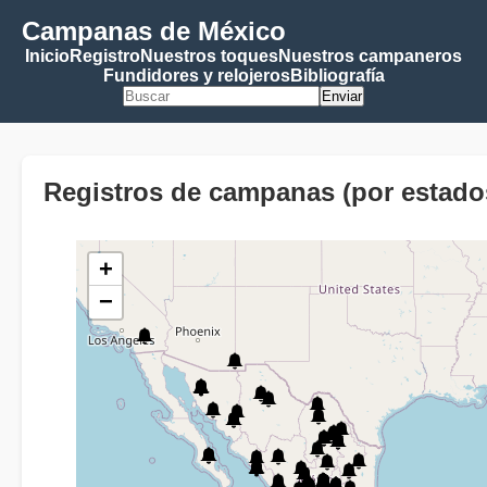
Campanas de México
Inicio
Registro
Nuestros toques
Nuestros campaneros
Fundidores y relojeros
Bibliografía
Enviar
Registros de campanas (por estado
+
−