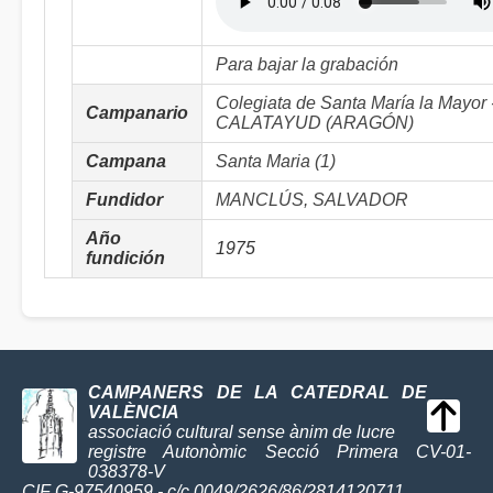
Para bajar la grabación
Colegiata de Santa María la Mayor 
Campanario
CALATAYUD (ARAGÓN)
Campana
Santa Maria (1)
Fundidor
MANCLÚS, SALVADOR
Año
1975
fundición
CAMPANERS DE LA CATEDRAL DE
VALÈNCIA
associació cultural sense ànim de lucre
registre Autonòmic Secció Primera CV-01-
038378-V
CIF G-97540959 - c/c 0049/2626/86/2814120711