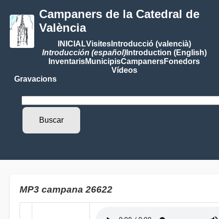
Campaners de la Catedral de
València
INICIAL
Visites
Introducció (valencià)
Introducción (español)
Introduction (English)
Inventaris
Municipis
Campaners
Fonedors
Vídeos
Gravacions
MP3 campana 26622