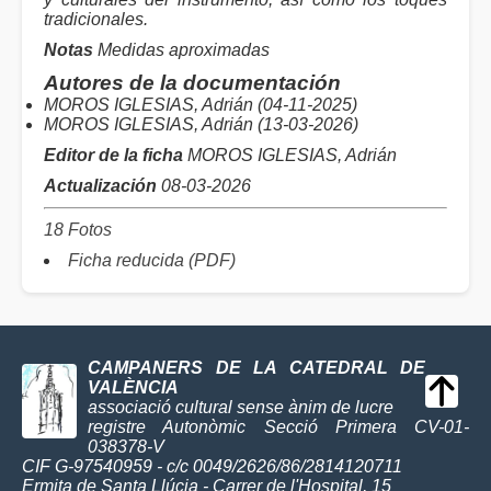
tradicionales.
Notas
Medidas aproximadas
Autores de la documentación
MOROS IGLESIAS, Adrián (04-11-2025)
MOROS IGLESIAS, Adrián (13-03-2026)
Editor de la ficha
MOROS IGLESIAS, Adrián
Actualización
08-03-2026
18 Fotos
Ficha reducida (PDF)
CAMPANERS DE LA CATEDRAL DE
VALÈNCIA
associació cultural sense ànim de lucre
registre Autonòmic Secció Primera CV-01-
038378-V
CIF G-97540959 - c/c 0049/2626/86/2814120711
Ermita de Santa Llúcia - Carrer de l'Hospital, 15