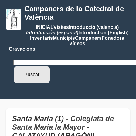
Campaners de la Catedral de
València
INICIAL
Visites
Introducció (valencià)
Introducción (español)
Introduction (English)
Inventaris
Municipis
Campaners
Fonedors
Vídeos
Gravacions
Santa Maria (1) -
Colegiata de
Santa María la Mayor
-
CALATAYUD (ARAGÓN)