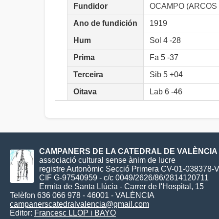
Fundidor
OCAMPO (ARCOS
Ano de fundición
1919
Hum
Sol 4 -28
Prima
Fa 5 -37
Terceira
Sib 5 +04
Oitava
Lab 6 -46
CAMPANERS DE LA CATEDRAL DE VALÈNCIA
associació cultural sense ànim de lucre
registre Autonòmic Secció Primera CV-01-038378-
CIF G-97540959 - c/c 0049/2626/86/2814120711
Ermita de Santa Llúcia - Carrer de l'Hospital, 15
Telèfon 636 066 978 - 46001 - VALÈNCIA
campanerscatedralvalencia@gmail.com
Editor:
Francesc LLOP i BAYO