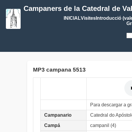
Campaners de la Catedral de Va
INICIAL
Visites
Introducció (val
Gr
MP3 campana 5513
Para descargar a g
Campanario
Catedral do Apóst
Campá
campanil (4)