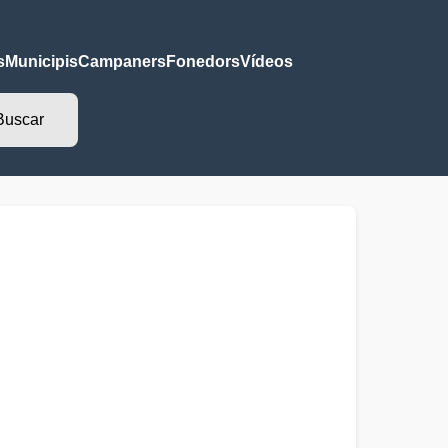
s
Municipis
Campaners
Fonedors
Vídeos