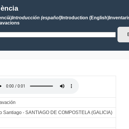
lència
encià)
Introducción (español)
Introduction (English)
Inventari
avacions
ravación
olo Santiago - SANTIAGO DE COMPOSTELA (GALICIA)