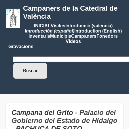
Campaners de la Catedral de
València
INICIAL
Visites
Introducció (valencià)
Introducción (español)
Introduction (English)
Inventaris
Municipis
Campaners
Fonedors
Vídeos
Gravacions
Campana del Grito -
Palacio del
Gobierno del Estado de Hidalgo
- PACHUCA DE SOTO