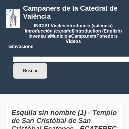
Campaners de la Catedral de
València
INICIAL
Visites
Introducció (valencià)
Introducción (español)
Introduction (English)
Inventaris
Municipis
Campaners
Fonedors
Vídeos
Gravacions
Esquila sin nombre (1) -
Templo
de San Cristóbal de San
Cristóbal Ecatepec
- ECATEPEC