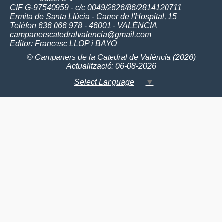
CIF G-97540959 - c/c 0049/2626/86/2814120711
Ermita de Santa Llúcia - Carrer de l'Hospital, 15
Telèfon 636 066 978 - 46001 - VALÈNCIA
campanerscatedralvalencia@gmail.com
Editor:
Francesc LLOP i BAYO
© Campaners de la Catedral de València (2026)
Actualització: 06-08-2026
Select Language
▼