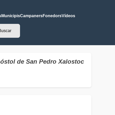
s
Municipis
Campaners
Fonedors
Vídeos
óstol de San Pedro Xalostoc