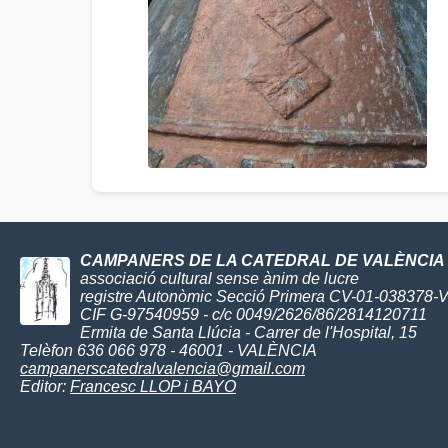
CAMPANERS DE LA CATEDRAL DE VALÈNCIA
associació cultural sense ànim de lucre
registre Autonòmic Secció Primera CV-01-038378-
CIF G-97540959 - c/c 0049/2626/86/2814120711
Ermita de Santa Llúcia - Carrer de l'Hospital, 15
Telèfon 636 066 978 - 46001 - VALÈNCIA
campanerscatedralvalencia@gmail.com
Editor:
Francesc LLOP i BAYO