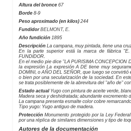
Altura del bronce
67
Borde
8-9
Peso aproximado (en kilos)
244
Fundidor
BELMONT, E.
Año fundición
1895
Descripción
La campana, muy pintada, tiene una cruz
En la parte superior está la marca de fábrica
FUNDIDOR.
En el medio pie dice "LA PURISIMA CONCEPCION D
la expresión La expresión A DE tiene muy seguram
DOMINI, o AÑO DEL SEÑOR, que luego se convirtió en
o bien por una secularización de la sociedad. En este
se trata posiblemente de la abrevitura del "año de" c
Estado actual
Yugo con pintura de aceite verde, blanc
Madera seca y deshidratada; abundante excremento de
La campana presenta esmalte color cobre remarcando e
Tipo yugo: Yugo antiguo de madera.
Protección
Monumento protegido por la Ley Federal.
por una réplica de similares dimensiones y tipo de to
Autores de la documentación