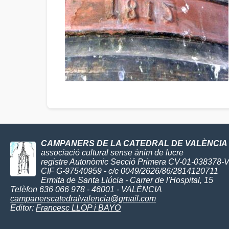
CAMPANERS DE LA CATEDRAL DE VALÈNCIA
associació cultural sense ànim de lucre
registre Autonòmic Secció Primera CV-01-038378-
CIF G-97540959 - c/c 0049/2626/86/2814120711
Ermita de Santa Llúcia - Carrer de l'Hospital, 15
Telèfon 636 066 978 - 46001 - VALÈNCIA
campanerscatedralvalencia@gmail.com
Editor:
Francesc LLOP i BAYO