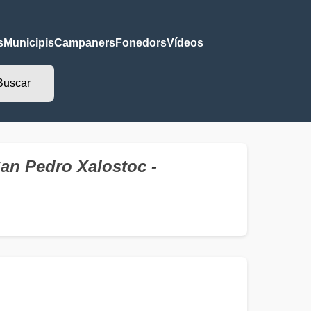
s
Municipis
Campaners
Fonedors
Vídeos
an Pedro Xalostoc
-