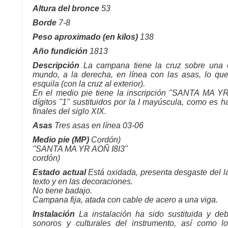
Altura del bronce
53
Borde
7-8
Peso aproximado (en kilos)
138
Año fundición
1813
Descripción
La campana tiene la cruz sobre una es
mundo, a la derecha, en línea con las asas, lo qu
esquila (con la cruz al exterior).
En el medio pie tiene la inscripción "SANTA MA YR
dígitos "1" sustituidos por la I mayúscula, como es
finales del siglo XIX.
Asas
Tres asas en línea 03-06
Medio pie (MP)
Cordón)
"SANTA MA YR AOÑ I8I3"
cordón)
Estado actual
Está oxidada, presenta desgaste del l
texto y en las decoraciones.
No tiene badajo.
Campana fija, atada con cable de acero a una viga.
Instalación
La instalación ha sido sustituida y deb
sonoros y culturales del instrumento, así como lo