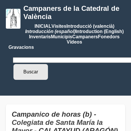
Campaners de la Catedral de
València
INICIAL
Visites
Introducció (valencià)
Introducción (español)
Introduction (English)
Inventaris
Municipis
Campaners
Fonedors
Vídeos
Gravacions
Campanico de horas (b) -
Colegiata de Santa María la
Mayor
- CALATAYUD (ARAGÓN)