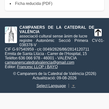
Ficha reducida (PDF)
CAMPANERS DE LA CATEDRAL DE
VALÈNCIA
associació cultural sense ànim de lucre
registre Autonòmic Secció Primera CV-01-
038378-V
CIF G-97540959 - c/c 0049/2626/86/2814120711
Ermita de Santa Llúcia - Carrer de l'Hospital, 15
Telèfon 636 066 978 - 46001 - VALÈNCIA
campanerscatedralvalencia@gmail.com
Editor:
Francesc LLOP i BAYO
© Campaners de la Catedral de València (2026)
Actualització: 09-08-2026
Select Language
▼