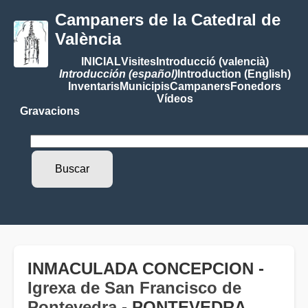
Campaners de la Catedral de
València
INICIAL
Visites
Introducció (valencià)
Introducción (español)
Introduction (English)
Inventaris
Municipis
Campaners
Fonedors
Vídeos
Gravacions
INMACULADA CONCEPCION -
Igrexa de San Francisco de
Pontevedra
- PONTEVEDRA