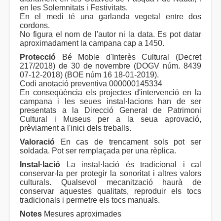
en les Solemnitats i Festivitats.
En el medi té una garlanda vegetal entre dos
cordons.
No figura el nom de l'autor ni la data. Es pot datar
aproximadament la campana cap a 1450.
Protecció
Bé Moble d'Interès Cultural (Decret
217/2018) de 30 de novembre (DOGV núm. 8439
07-12-2018) (BOE núm 16 18-01-2019).
Codi anotació preventiva 000000145334
En conseqüència els projectes d'intervenció en la
campana i les seues instal·lacions han de ser
presentats a la Direcció General de Patrimoni
Cultural i Museus per a la seua aprovació,
prèviament a l'inici dels treballs.
Valoració
En cas de trencament sols pot ser
soldada. Pot ser remplaçada per una rèplica.
Instal·lació
La instal·lació és tradicional i cal
conservar-la per protegir la sonoritat i altres valors
culturals. Qualsevol mecanització haurà de
conservar aquestes qualitats, reproduir els tocs
tradicionals i permetre els tocs manuals.
Notes
Mesures aproximades