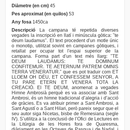
Diàmetre (en cm)
45
Pes aproximat (en quilos)
53
Any fosa
1450ca
Descripció
La campana té repetida diverses
vegades la inscripció en llatí i minúscula gòtica: "te
deum laudamus". El text procedent d'un motle únic
o monotip, utilitzat sovint en campanes gòtiques, i
retallat per ocupar tot l'espai superior de la
campana. Forma part d'un text més llarg: "TE
DEUM LAUDAMUS: TE DOMINUM
CONFITEMUR. TE AETERNUM PATREM OMNIS
TERRA VENERATUR." que es pot traduir com ET
LLOEM OH DÉU, ET CONFESSEM SENYOR, A
TU PARE ETERN ET VENERA TOTA LA
CREACIÓ. El TE DEUM, anomenat a vegades
Himne Ambrosià perquè es va associar amb Sant
Ambrosi, és un himne tradicional d’alegria i d’acció
de gràcies. Es va atribuir primer a Sant Ambrosi, a
Sant Agustí o a Sant Hilari, però pareix segur que el
seu autor siga Nicetas, bisbe de Remesiana (segle
IV). S’utilitza a la conclusió de l’Ofici de Lectures en
la Litúrgia de les Hores fora de Quaresma,
diàriament en les Octaves de Pasqua i de Nadal, i