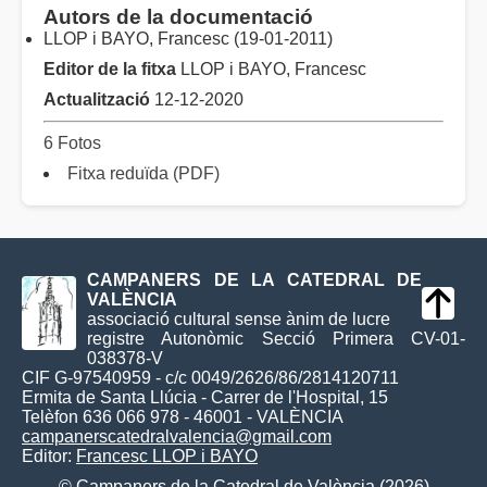
Autors de la documentació
LLOP i BAYO, Francesc (19-01-2011)
Editor de la fitxa
LLOP i BAYO, Francesc
Actualització
12-12-2020
6 Fotos
Fitxa reduïda (PDF)
CAMPANERS DE LA CATEDRAL DE
VALÈNCIA
associació cultural sense ànim de lucre
registre Autonòmic Secció Primera CV-01-
038378-V
CIF G-97540959 - c/c 0049/2626/86/2814120711
Ermita de Santa Llúcia - Carrer de l'Hospital, 15
Telèfon 636 066 978 - 46001 - VALÈNCIA
campanerscatedralvalencia@gmail.com
Editor:
Francesc LLOP i BAYO
© Campaners de la Catedral de València (2026)