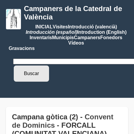
Campaners de la Catedral de
València
INICIAL
Visites
Introducció (valencià)
Introducción (español)
Introduction (English)
Inventaris
Municipis
Campaners
Fonedors
Vídeos
Gravacions
Campana gòtica (2) -
Convent
de Dominics
- FORCALL
(COMUNITAT VALENCIANA)