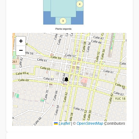
+
−
Leaflet
|
©
OpenStreetMap
Contributors