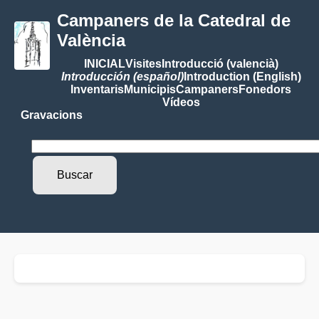
Campaners de la Catedral de
València
INICIAL
Visites
Introducció (valencià)
Introducción (español)
Introduction (English)
Inventaris
Municipis
Campaners
Fonedors
Vídeos
Gravacions