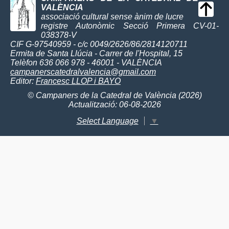
VALÈNCIA
associació cultural sense ànim de lucre
registre Autonòmic Secció Primera CV-01-
038378-V
CIF G-97540959 - c/c 0049/2626/86/2814120711
Ermita de Santa Llúcia - Carrer de l'Hospital, 15
Telèfon 636 066 978 - 46001 - VALÈNCIA
campanerscatedralvalencia@gmail.com
Editor:
Francesc LLOP i BAYO
© Campaners de la Catedral de València (2026)
Actualització: 06-08-2026
Select Language
▼