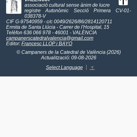
associació cultural sense ànim de lucre
registre Autonòmic Secció Primera CV-01-
038378-V
CIF G-97540959 - c/c 0049/2626/86/2814120711
Ermita de Santa Llúcia - Carrer de l'Hospital, 15
Telèfon 636 066 978 - 46001 - VALÈNCIA
campanerscatedralvalencia@gmail.com
Editor:
Francesc LLOP i BAYO
© Campaners de la Catedral de València (2026)
Actualització: 09-08-2026
Select Language
▼