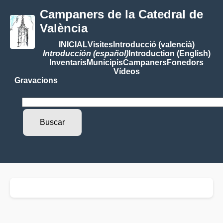
Campaners de la Catedral de
València
INICIAL
Visites
Introducció (valencià)
Introducción (español)
Introduction (English)
Inventaris
Municipis
Campaners
Fonedors
Vídeos
Gravacions