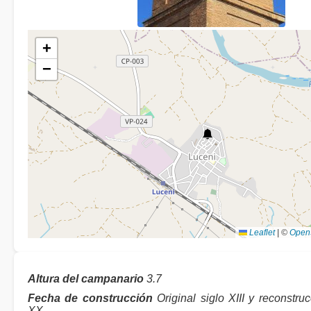
+
−
Leaflet
|
©
Open
Altura del campanario
3.7
Fecha de construcción
Original siglo XIII y reconstru
XX