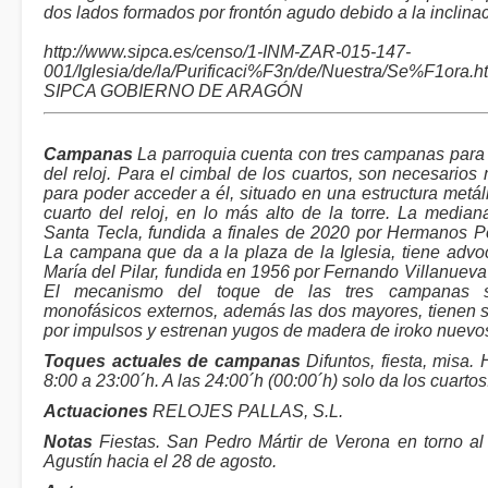
dos lados formados por frontón agudo debido a la inclinac
http://www.sipca.es/censo/1-INM-ZAR-015-147-
001/Iglesia/de/la/Purificaci%F3n/de/Nuestra/Se%F1ora.
SIPCA GOBIERNO DE ARAGÓN
Campanas
La parroquia cuenta con tres campanas para t
del reloj. Para el cimbal de los cuartos, son necesarios
para poder acceder a él, situado en una estructura metál
cuarto del reloj, en lo más alto de la torre. La media
Santa Tecla, fundida a finales de 2020 por Hermanos Port
La campana que da a la plaza de la Iglesia, tiene adv
María del Pilar, fundida en 1956 por Fernando Villanueva
El mecanismo del toque de las tres campanas s
monofásicos externos, además las dos mayores, tienen 
por impulsos y estrenan yugos de madera de iroko nuevo
Toques actuales de campanas
Difuntos, fiesta, misa.
8:00 a 23:00´h. A las 24:00´h (00:00´h) solo da los cuartos
Actuaciones
RELOJES PALLAS, S.L.
Notas
Fiestas. San Pedro Mártir de Verona en torno al
Agustín hacia el 28 de agosto.