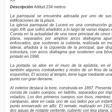
Descripción
Altitud 234 metros
La parroquial se encuentra adosada por uno de sus 
edificaciones de la plaza.
La iglesia parroquial de Luceni es una construcción g
siglo XIII, que sufrió añadidos a lo largo de varias etapas 
Consta en la actualidad de una nave principal de cinco
plana, separados por amplios arcos diafragma apun
enfoscados, que sostienen la cubierta, realizada en m
lateral, añadida a la izquierda de la principal, que d
estructura, con arcos diafragma que sostienen una bóved
pintado en 1998.
La portada se abre en el muro de la epístola, en e
también algunos contrafuertes y restos de un friso de la
esquinillas. El acceso al templo, tiene lugar mediante u
punto con gran derrame.
Al exterior destaca la torre, construida en 1897. Present
consta de cuatro cuerpos, en ladrillo, separados por imp
voladizo. Los dos primeros cuerpos son lisos, mientras 
campanas, abre en cada uno de sus lados por un esbel
punto enmarcado en alfiz. El remate, realizado en 1912,
dos aguas de notable vertiente, cubierto con teja plana,