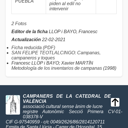
PUEBLA
piden al edil no
intervenir
2 Fotos
Editor de la ficha
LLOP i BAYO, Francesc
Actualización
22-02-2021
Ficha reducida (PDF)
SAN FELIPE TEOTLALCINGO: Campanas,
campaneros y toques
Francesc LLOP i BAYO; Xavier MARTÍN
Metodología de los inventarios de campanas
(1998)
CAMPANERS DE LA CATEDRAL DE
VALÈNCIA
associació cultural sense ànim de lucre
registre Autonòmic Secció Primera CV-01-
038378-V
CIF G-97540959 - c/c 0049/2626/86/2814120711
Ermita de Santa Llúcia - Carrer de l'Hospital, 15