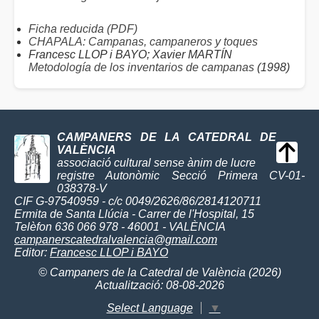
Ficha reducida (PDF)
CHAPALA: Campanas, campaneros y toques
Francesc LLOP i BAYO; Xavier MARTÍN
Metodología de los inventarios de campanas
(1998)
CAMPANERS DE LA CATEDRAL DE
VALÈNCIA
associació cultural sense ànim de lucre
registre Autonòmic Secció Primera CV-01-
038378-V
CIF G-97540959 - c/c 0049/2626/86/2814120711
Ermita de Santa Llúcia - Carrer de l'Hospital, 15
Telèfon 636 066 978 - 46001 - VALÈNCIA
campanerscatedralvalencia@gmail.com
Editor:
Francesc LLOP i BAYO
© Campaners de la Catedral de València (2026)
Actualització: 08-08-2026
Select Language
▼