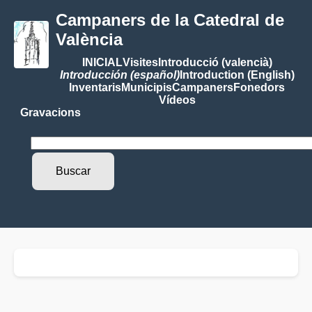
Campaners de la Catedral de
València
INICIAL
Visites
Introducció (valencià)
Introducción (español)
Introduction (English)
Inventaris
Municipis
Campaners
Fonedors
Vídeos
Gravacions