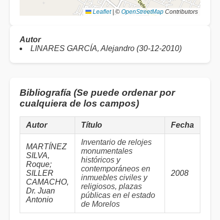
Leaflet
|
©
OpenStreetMap
Contributors
Autor
LINARES GARCÍA, Alejandro (30-12-2010)
Bibliografía (Se puede ordenar por
cualquiera de los campos)
Autor
Título
Fecha
Inventario de relojes
MARTÍNEZ
monumentales
SILVA,
históricos y
Roque;
contemporáneos en
SILLER
2008
inmuebles civiles y
CAMACHO,
religiosos, plazas
Dr. Juan
públicas en el estado
Antonio
de Morelos