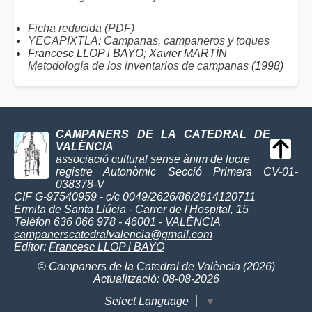
Ficha reducida (PDF)
YECAPIXTLA: Campanas, campaneros y toques
Francesc LLOP i BAYO; Xavier MARTÍN
Metodología de los inventarios de campanas
(1998)
CAMPANERS DE LA CATEDRAL DE
VALÈNCIA
associació cultural sense ànim de lucre
registre Autonòmic Secció Primera CV-01-
038378-V
CIF G-97540959 - c/c 0049/2626/86/2814120711
Ermita de Santa Llúcia - Carrer de l'Hospital, 15
Telèfon 636 066 978 - 46001 - VALÈNCIA
campanerscatedralvalencia@gmail.com
Editor:
Francesc LLOP i BAYO
© Campaners de la Catedral de València (2026)
Actualització: 08-08-2026
Select Language
▼