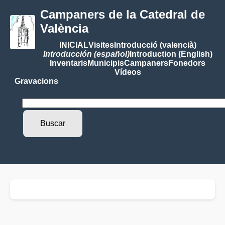
Campaners de la Catedral de
València
INICIAL
Visites
Introducció (valencià)
Introducción (español)
Introduction (English)
Inventaris
Municipis
Campaners
Fonedors
Vídeos
Gravacions