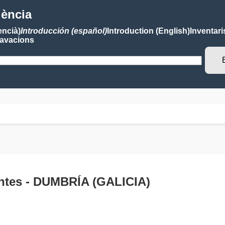
lència
encià)
Introducción (español)
Introduction (English)
Inventari
avacions
antes - DUMBRÍA (GALICIA)