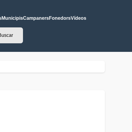
s
Municipis
Campaners
Fonedors
Vídeos