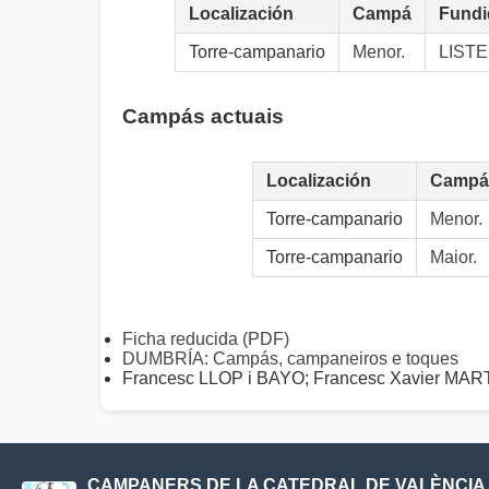
Localización
Campá
Fundi
Torre-campanario
Menor.
LISTE
Campás actuais
Localización
Campá
Torre-campanario
Menor.
Torre-campanario
Maior.
Ficha reducida (PDF)
DUMBRÍA: Campás, campaneiros e toques
Francesc LLOP i BAYO; Francesc Xavier M
CAMPANERS DE LA CATEDRAL DE VALÈNCIA