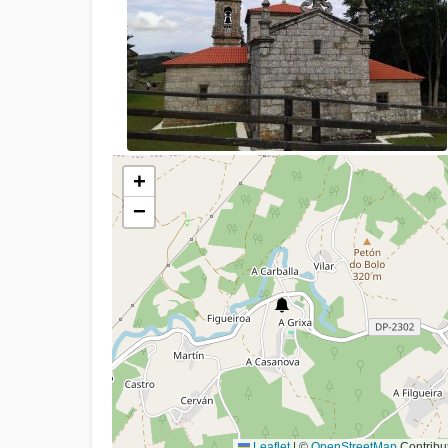
+
−
Leaflet
|
©
OpenStreetMap
Contribu