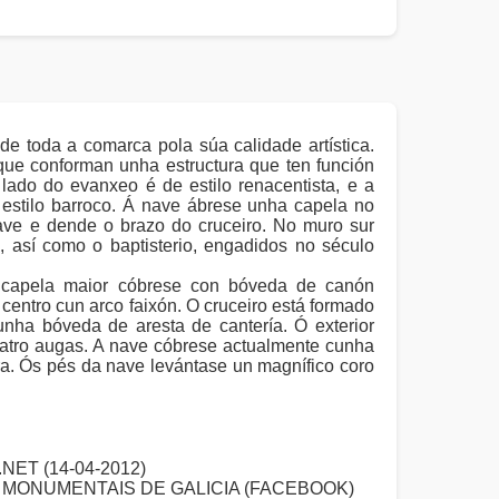
e toda a comarca pola súa calidade artística.
que conforman unha estructura que ten función
lado do evanxeo é de estilo renacentista, e a
 estilo barroco. Á nave ábrese unha capela no
ave e dende o brazo do cruceiro. No muro sur
 así como o baptisterio, engadidos no século
A capela maior cóbrese con bóveda de canón
 centro cun arco faixón. O cruceiro está formado
unha bóveda de aresta de cantería. Ó exterior
 catro augas. A nave cóbrese actualmente cunha
ra. Ós pés da nave levántase un magnífico coro
ET (14-04-2012)
S MONUMENTAIS DE GALICIA (FACEBOOK)