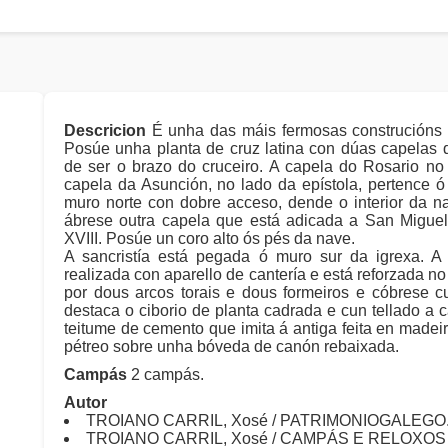
Descricion
É unha das máis fermosas construcións d
Posúe unha planta de cruz latina con dúas capelas 
de ser o brazo do cruceiro. A capela do Rosario no 
capela da Asunción, no lado da epístola, pertence ó
muro norte con dobre acceso, dende o interior da n
ábrese outra capela que está adicada a San Miguel,
XVIII. Posúe un coro alto ós pés da nave.
A sancristía está pegada ó muro sur da igrexa. 
realizada con aparello de cantería e está reforzada no
por dous arcos torais e dous formeiros e cóbrese c
destaca o ciborio de planta cadrada e cun tellado a
teitume de cemento que imita á antiga feita en madei
pétreo sobre unha bóveda de canón rebaixada.
Campás
2 campás.
Autor
TROIANO CARRIL, Xosé / PATRIMONIOGALEGO.N
TROIANO CARRIL, Xosé / CAMPÁS E RELOXO