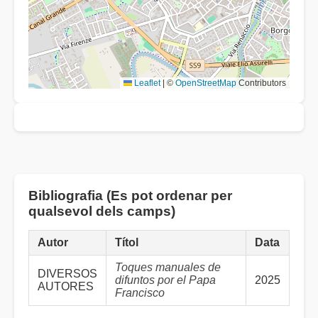
Leaflet
|
©
OpenStreetMap
Contributors
Bibliografia (Es pot ordenar per
qualsevol dels camps)
Autor
Títol
Data
Toques manuales de
DIVERSOS
difuntos por el Papa
2025
AUTORES
Francisco