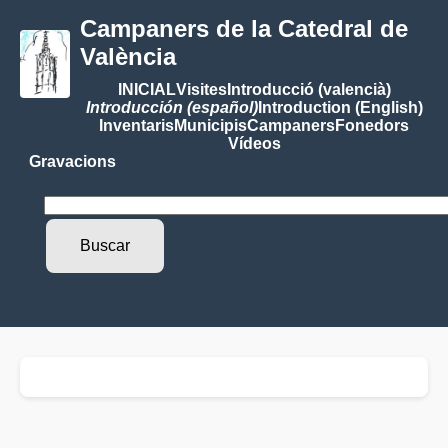
Campaners de la Catedral de
València
INICIAL
Visites
Introducció (valencià)
Introducción (español)
Introduction (English)
Inventaris
Municipis
Campaners
Fonedors
Vídeos
Gravacions