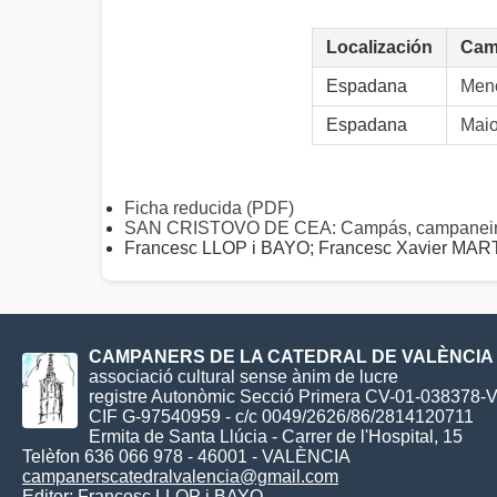
Localización
Cam
Espadana
Meno
Espadana
Maio
Ficha reducida (PDF)
SAN CRISTOVO DE CEA: Campás, campaneiro
Francesc LLOP i BAYO; Francesc Xavier M
CAMPANERS DE LA CATEDRAL DE VALÈNCIA
associació cultural sense ànim de lucre
registre Autonòmic Secció Primera CV-01-038378-
CIF G-97540959 - c/c 0049/2626/86/2814120711
Ermita de Santa Llúcia - Carrer de l'Hospital, 15
Telèfon 636 066 978 - 46001 - VALÈNCIA
campanerscatedralvalencia@gmail.com
Editor:
Francesc LLOP i BAYO