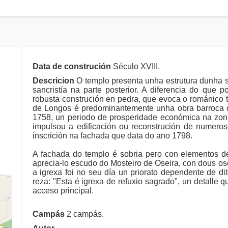
Data de construción
Século XVIII.
Descricion
O templo presenta unha estrutura dunha 
sancristía na parte posterior. A diferencia do que 
robusta construción en pedra, que evoca o románico t
de Longos é predominantemente unha obra barroca do
1758, un periodo de prosperidade económica na zona
impulsou a edificación ou reconstrución de numeros
inscrición na fachada que data do ano 1798.
A fachada do templo é sobria pero con elementos d
aprecia-lo escudo do Mosteiro de Oseira, con dous oso
a igrexa foi no seu día un priorato dependente de dit
reza: "Esta é igrexa de refuxio sagrado", un detalle 
acceso principal.
Campás
2 campás.