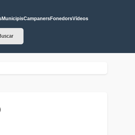
s
Municipis
Campaners
Fonedors
Vídeos
)