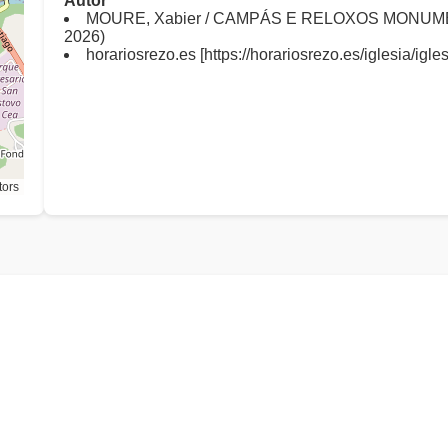
Autor
MOURE, Xabier / CAMPÁS E RELOXOS MONUMEN
2026)
horariosrezo.es [https://horariosrezo.es/iglesia/igl
tors