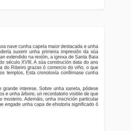
soa nave cunha capela maior destacada e unha
podería suxerir unha primeira impresión da súa
an extendido na rexión, a igrexa de Santa Baia
 século XVIII. A súa construción data do ano
 do Ribeiro grazas ó comercio do viño, o que
os templos. Esta cronoloxía confírmase cunha
e grande interese. Sobre unha xanela, pódese
s e unha árbore, un recordatorio visible de que
o mosteiro. Ademáis, unha inscrición particular
que engade unha capa de ehistoria significado ó