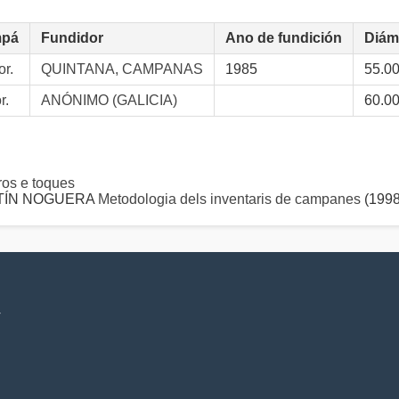
pá
Fundidor
Ano de fundición
Diám
r.
QUINTANA, CAMPANAS
1985
55.0
r.
ANÓNIMO (GALICIA)
60.0
s e toques
ARTÍN NOGUERA
Metodologia dels inventaris de campanes
(1998
V