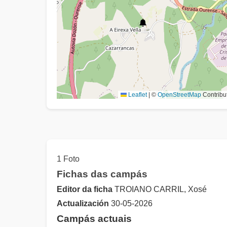
Leaflet
|
©
OpenStreetMap
Contribu
1 Foto
Fichas das campás
Editor da ficha
TROIANO CARRIL, Xosé
Actualización
30-05-2026
Campás actuais