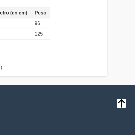
etro (en cm)
Peso
0
96
0
125
)