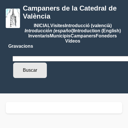
Campaners de la Catedral de
València
INICIAL
Visites
Introducció (valencià)
Introducción (español)
Introduction (English)
Inventaris
Municipis
Campaners
Fonedors
Vídeos
Gravacions