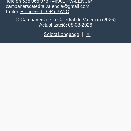
Telèfon 636 066 978 - 46001 - VALÈNCIA
campanerscatedralvalencia@gmail.com
Editor:
Francesc LLOP i BAYO
© Campaners de la Catedral de València (2026)
Actualització: 08-08-2026
Select Language
▼