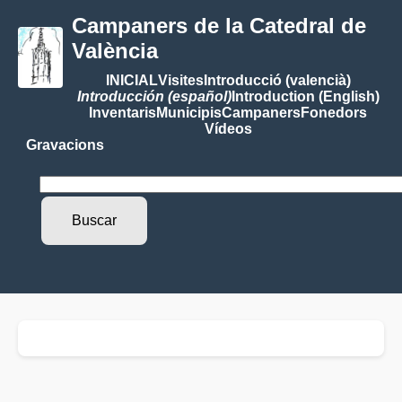
Campaners de la Catedral de
València
INICIAL
Visites
Introducció (valencià)
Introducción (español)
Introduction (English)
Inventaris
Municipis
Campaners
Fonedors
Vídeos
Gravacions