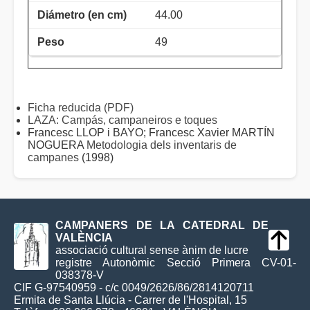
44.00
49
Ficha reducida (PDF)
LAZA: Campás, campaneiros e toques
Francesc LLOP i BAYO; Francesc Xavier MARTÍN
NOGUERA
Metodologia dels inventaris de
campanes
(1998)
CAMPANERS DE LA CATEDRAL DE
VALÈNCIA
associació cultural sense ànim de lucre
registre Autonòmic Secció Primera CV-01-
038378-V
CIF G-97540959 - c/c 0049/2626/86/2814120711
Ermita de Santa Llúcia - Carrer de l'Hospital, 15