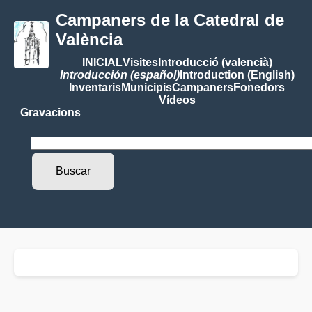
Campaners de la Catedral de
València
INICIAL
Visites
Introducció (valencià)
Introducción (español)
Introduction (English)
Inventaris
Municipis
Campaners
Fonedors
Vídeos
Gravacions