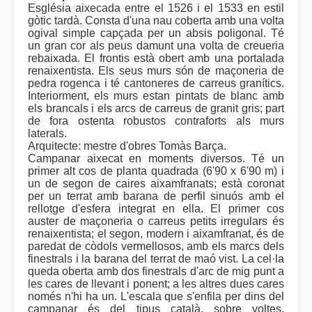
Església aixecada entre el 1526 i el 1533 en estil
gòtic tardà. Consta d'una nau coberta amb una volta
ogival simple capçada per un absis poligonal. Té
un gran cor als peus damunt una volta de creueria
rebaixada. El frontis està obert amb una portalada
renaixentista. Els seus murs són de maçoneria de
pedra rogenca i té cantoneres de carreus granítics.
Interiorment, els murs estan pintats de blanc amb
els brancals i els arcs de carreus de granit gris; part
de fora ostenta robustos contraforts als murs
laterals.
Arquitecte: mestre d'obres Tomàs Barça.
Campanar aixecat en moments diversos. Té un
primer alt cos de planta quadrada (6'90 x 6'90 m) i
un de segon de caires aixamfranats; està coronat
per un terrat amb barana de perfil sinuós amb el
rellotge d'esfera integrat en ella. El primer cos
auster de maçoneria o carreus petits irregulars és
renaixentista; el segon, modern i aixamfranat, és de
paredat de còdols vermellosos, amb els marcs dels
finestrals i la barana del terrat de maó vist. La cel·la
queda oberta amb dos finestrals d'arc de mig punt a
les cares de llevant i ponent; a les altres dues cares
només n'hi ha un. L'escala que s'enfila per dins del
campanar és del tipus català, sobre voltes,