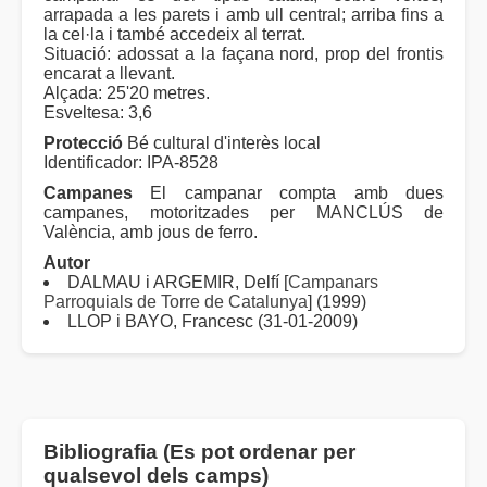
arrapada a les parets i amb ull central; arriba fins a
la cel·la i també accedeix al terrat.
Situació: adossat a la façana nord, prop del frontis
encarat a llevant.
Alçada: 25'20 metres.
Esveltesa: 3,6
Protecció
Bé cultural d'interès local
Identificador: IPA-8528
Campanes
El campanar compta amb dues
campanes, motoritzades per MANCLÚS de
València, amb jous de ferro.
Autor
DALMAU i ARGEMIR, Delfí [
Campanars
Parroquials de Torre de Catalunya
] (1999)
LLOP i BAYO, Francesc (31-01-2009)
Bibliografia (Es pot ordenar per
qualsevol dels camps)