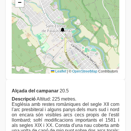
−
Leaflet
|
©
OpenStreetMap
Contributors
Alçada del campanar
20.5
Descripció
Altitud: 225 metres.
Església amb restes romàniques del segle XII com
l'arc presbiteral i alguns panys dels murs sud i nord
on encara són visibles arcs cecs propis de l'estil
llombard; sofrí modificacions importants el 1581 i
als segles XIX i XX. Consta d'una nau coberta amb
una volta de canó de mig punt sobre dos arcs torals;