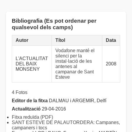
Bibliografia (Es pot ordenar per
qualsevol dels camps)
Autor
Títol
Data
Vodafone manté el
silenci per la
L'ACTUALITAT
instal·lació de les
DEL BAIX
2008
antenes al
MONSENY
campanar de Sant
Esteve
4 Fotos
Editor de la fitxa
DALMAU i ARGEMIR, Delfí
Actualització
29-04-2016
Fitxa reduïda (PDF)
SANT ESTEVE DE PALAUTORDERA: Campanes,
campaners i tocs