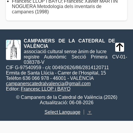
Francesc LLOP i BAYO; Francesc Xavier MARTÍN
NOGUERA
Metodologia dels inventaris de
campanes
(1998)
CAMPANERS DE LA CATEDRAL DE
VALÈNCIA
associació cultural sense ànim de lucre
registre Autonòmic Secció Primera CV-01-
038378-V
CIF G-97540959 - c/c 0049/2626/86/2814120711
Ermita de Santa Llúcia - Carrer de l'Hospital, 15
Telèfon 636 066 978 - 46001 - VALÈNCIA
campanerscatedralvalencia@gmail.com
Editor:
Francesc LLOP i BAYO
© Campaners de la Catedral de València (2026)
Actualització: 06-08-2026
Select Language
▼