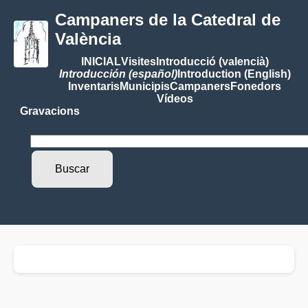
Campaners de la Catedral de
València
INICIAL
Visites
Introducció (valencià)
Introducción (español)
Introduction (English)
Inventaris
Municipis
Campaners
Fonedors
Vídeos
Gravacions