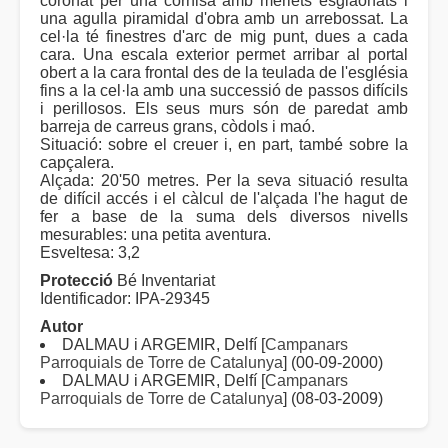
coronat per una cornisa amb merlets esglaonats i
una agulla piramidal d'obra amb un arrebossat. La
cel·la té finestres d'arc de mig punt, dues a cada
cara. Una escala exterior permet arribar al portal
obert a la cara frontal des de la teulada de l'església
fins a la cel·la amb una successió de passos difícils
i perillosos. Els seus murs són de paredat amb
barreja de carreus grans, còdols i maó.
Situació: sobre el creuer i, en part, també sobre la
capçalera.
Alçada: 20'50 metres. Per la seva situació resulta
de difícil accés i el càlcul de l'alçada l'he hagut de
fer a base de la suma dels diversos nivells
mesurables: una petita aventura.
Esveltesa: 3,2
Protecció
Bé Inventariat
Identificador: IPA-29345
Autor
DALMAU i ARGEMIR, Delfí [
Campanars
Parroquials de Torre de Catalunya
] (00-09-2000)
DALMAU i ARGEMIR, Delfí [
Campanars
Parroquials de Torre de Catalunya
] (08-03-2009)