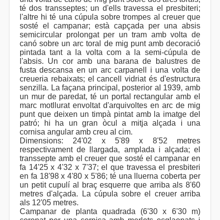
té dos transseptes; un d'ells travessa el presbiteri;
l'altre hi té una cúpula sobre trompes al creuer que
sosté el campanar; està capçada per una absis
semicircular prolongat per un tram amb volta de
canó sobre un arc toral de mig punt amb decoració
pintada tant a la volta com a la semi-cúpula de
l'absis. Un cor amb una barana de balustres de
fusta descansa en un arc carpanell i una volta de
creueria rebaixats; el cancell vidriat és d'estructura
senzilla. La façana principal, posterior al 1939, amb
un mur de paredat, té un portal rectangular amb el
marc motllurat envoltat d'arquivoltes en arc de mig
punt que deixen un timpà pintat amb la imatge del
patró; hi ha un gran òcul a mitja alçada i una
cornisa angular amb creu al cim.
Dimensions: 24'02 x 5'89 x 8'52 metres
respectivament de llargada, amplada i alçada; el
transsepte amb el creuer que sosté el campanar en
fa 14'25 x 4'32 x 7'37; el que travessa el presbiteri
en fa 18'98 x 4'80 x 5'86; té una lluerna coberta per
un petit cupulí al braç esquerre que arriba als 8'60
metres d'alçada. La cúpula sobre el creuer arriba
als 12'05 metres.
Campanar de planta quadrada (6'30 x 6'30 m)