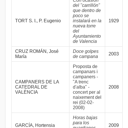
Con ocasión
del "carrillón"
que dentro de
poco se
TORT S. I., P. Eugenio
instalará en la
1929
nueva torre
del
Ayuntamiento
de Valencia
CRUZ ROMÁN, José
Doce golpes
2003
María
de campana
Proposta de
campanars i
campaners -
CAMPANERS DE LA
"A trenc
CATEDRAL DE
d'alba" -
2008
VALÈNCIA
concert per al
naixement del
rei (02-02-
2008)
Horas bajas
para los
GARCÍA, Hortensia
2009
guardianes