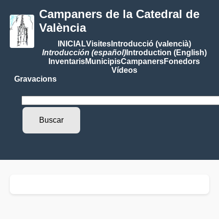
Campaners de la Catedral de
València
INICIAL
Visites
Introducció (valencià)
Introducción (español)
Introduction (English)
Inventaris
Municipis
Campaners
Fonedors
Vídeos
Gravacions