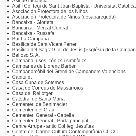
Asil de lactància
Asil i Col·legi de Sant Joan Baptista - Universitat Catòlic
Asociación Protectora de los Niños
Asociación Protectora de Niños (desapareguda)
Bancaixa - Glorieta
Bancaixa - Mercat Central
Bancaixa - Russafa
Bar La Campana
Basílica de Sant Vicent Ferrer
Basílica del Sagrat Cor de Jesús (Església de la Compan
Belloso S. A.
Campana: usos icònics i simbòlics
Campanes de Llorenç Barber
Campanomòbil del Gremi de Campaners Valencians
Capitulet
Casa Cuna de Soternes
Casa de Correus de Massarrojos
Casa del Rellotger
Catedral de Santa Maria
Cementeri de Benimaclet
Cementeri del Grau
Cementeri General - Capella
Cementeri General - Porta principal
Centre Arrupe - antic Col·legi Jesuïtes
Centre del Carme Cultura Contemporània CCCC