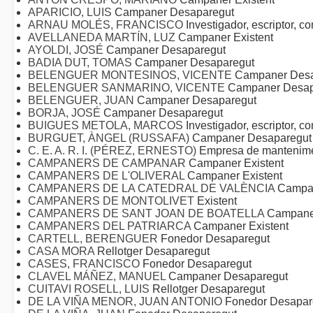
APARICIO, LUIS
Campaner Desaparegut
ARNAU MOLÉS, FRANCISCO
Investigador, escriptor, 
AVELLANEDA MARTÍN, LUZ
Campaner Existent
AYOLDI, JOSÉ
Campaner Desaparegut
BADIA DUT, TOMAS
Campaner Desaparegut
BELENGUER MONTESINOS, VICENTE
Campaner Desa
BELENGUER SANMARINO, VICENTE
Campaner Desap
BELENGUER, JUAN
Campaner Desaparegut
BORJA, JOSÉ
Campaner Desaparegut
BUIGUES METOLA, MARCOS
Investigador, escriptor, 
BURGUET, ÀNGEL (RUSSAFA)
Campaner Desaparegut
C. E. A. R. I. (PÉREZ, ERNESTO)
Empresa de mantenime
CAMPANERS DE CAMPANAR
Campaner Existent
CAMPANERS DE L'OLIVERAL
Campaner Existent
CAMPANERS DE LA CATEDRAL DE VALÈNCIA
Campan
CAMPANERS DE MONTOLIVET
Existent
CAMPANERS DE SANT JOAN DE BOATELLA
Campaner
CAMPANERS DEL PATRIARCA
Campaner Existent
CARTELL, BERENGUER
Fonedor Desaparegut
CASA MORA
Rellotger Desaparegut
CASES, FRANCISCO
Fonedor Desaparegut
CLAVEL MÁÑEZ, MANUEL
Campaner Desaparegut
CUITAVI ROSELL, LUIS
Rellotger Desaparegut
DE LA VIÑA MENOR, JUAN ANTONIO
Fonedor Desapar