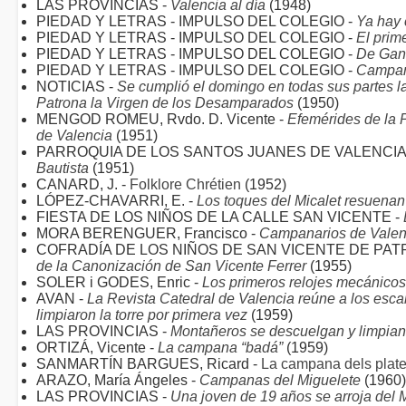
LAS PROVINCIAS -
Valencia al día
(1948)
PIEDAD Y LETRAS - IMPULSO DEL COLEGIO -
Ya hay 
PIEDAD Y LETRAS - IMPULSO DEL COLEGIO -
El prim
PIEDAD Y LETRAS - IMPULSO DEL COLEGIO -
De Gan
PIEDAD Y LETRAS - IMPULSO DEL COLEGIO -
Campan
NOTICIAS -
Se cumplió el domingo en todas sus partes l
Patrona la Virgen de los Desamparados
(1950)
MENGOD ROMEU, Rvdo. D. Vicente -
Efemérides de la P
de Valencia
(1951)
PARROQUIA DE LOS SANTOS JUANES DE VALENCIA
Bautista
(1951)
CANARD, J. -
Folklore Chrétien
(1952)
LÓPEZ-CHAVARRI, E. -
Los toques del Micalet resuena
FIESTA DE LOS NIÑOS DE LA CALLE SAN VICENTE -
MORA BERENGUER, Francisco -
Campanarios de Valen
COFRADÍA DE LOS NIÑOS DE SAN VICENTE DE PATR
de la Canonización de San Vicente Ferrer
(1955)
SOLER i GODES, Enric -
Los primeros relojes mecánicos
AVAN -
La Revista Catedral de Valencia reúne a los esc
limpiaron la torre por primera vez
(1959)
LAS PROVINCIAS -
Montañeros se descuelgan y limpian
ORTIZÁ, Vicente -
La campana “badá”
(1959)
SANMARTÍN BARGUES, Ricard -
La campana dels plate
ARAZO, María Ángeles -
Campanas del Miguelete
(1960)
LAS PROVINCIAS -
Una joven de 19 años se arroja del 