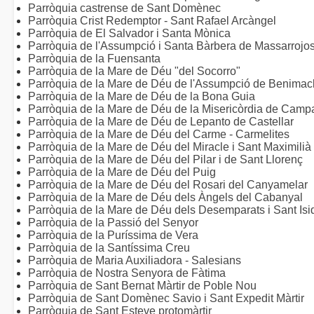
Parròquia castrense de Sant Domènec
Parròquia Crist Redemptor - Sant Rafael Arcàngel
Parròquia de El Salvador i Santa Mònica
Parròquia de l'Assumpció i Santa Bàrbera de Massarrojo
Parròquia de la Fuensanta
Parròquia de la Mare de Déu "del Socorro"
Parròquia de la Mare de Déu de l'Assumpció de Benimacl
Parròquia de la Mare de Déu de la Bona Guia
Parròquia de la Mare de Déu de la Misericòrdia de Camp
Parròquia de la Mare de Déu de Lepanto de Castellar
Parròquia de la Mare de Déu del Carme - Carmelites
Parròquia de la Mare de Déu del Miracle i Sant Maximilià
Parròquia de la Mare de Déu del Pilar i de Sant Llorenç
Parròquia de la Mare de Déu del Puig
Parròquia de la Mare de Déu del Rosari del Canyamelar
Parròquia de la Mare de Déu dels Àngels del Cabanyal
Parròquia de la Mare de Déu dels Desemparats i Sant Isi
Parròquia de la Passió del Senyor
Parròquia de la Puríssima de Vera
Parròquia de la Santíssima Creu
Parròquia de Maria Auxiliadora - Salesians
Parròquia de Nostra Senyora de Fàtima
Parròquia de Sant Bernat Màrtir de Poble Nou
Parròquia de Sant Domènec Savio i Sant Expedit Màrtir
Parròquia de Sant Esteve protomàrtir