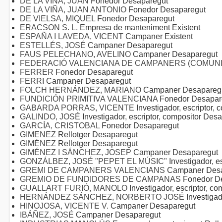
DE LA VIÑA, JUAN
Fonedor Desaparegut
DE LA VIÑA, JUAN ANTONIO
Fonedor Desaparegut
DE VIELSA, MIQUEL
Fonedor Desaparegut
ERACSON S. L.
Empresa de manteniment Existent
ESPAÑA I LAVEDA, VICENT
Campaner Existent
ESTELLÉS, JOSÉ
Campaner Desaparegut
FAUS PELECHANO, AVELINO
Campaner Desaparegut
FEDERACIÓ VALENCIANA DE CAMPANERS (COMUNI
FERRER
Fonedor Desaparegut
FERRI
Campaner Desaparegut
FOLCH HERNÁNDEZ, MARIANO
Campaner Desapareg
FUNDICIÓN PRIMITIVA VALENCIANA
Fonedor Desapar
GABARDA PORRAS, VICENTE
Investigador, escriptor,
GALINDO, JOSÉ
Investigador, escriptor, compositor Des
GARCÍA, CRISTOBAL
Fonedor Desaparegut
GIMENEZ
Rellotger Desaparegut
GIMÉNEZ
Rellotger Desaparegut
GIMÉNEZ I SÁNCHEZ, JOSEP
Campaner Desaparegut
GONZÁLBEZ, JOSÉ "PEPET EL MÚSIC"
Investigador, 
GREMI DE CAMPANERS VALENCIANS
Campaner Des
GREMIO DE FUNDIDORES DE CAMPANAS
Fonedor D
GUALLART FURIÓ, MANOLO
Investigador, escriptor, c
HERNÁNDEZ SÁNCHEZ, NORBERTO JOSÉ
Investigad
HINOJOSA, VICENTE V.
Campaner Desaparegut
IBÁÑEZ, JOSÉ
Campaner Desaparegut