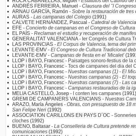
ROCA CABANELLAS, Miguel -
Estatutos del Cabildo de 
ANDRÉS FERREIRA, Manuel -
Clausura del "I Congreso
ARNAU GARCÍA, Ramón -
Sobre la restauración de tres
AURAS -
Las campanas del Colegio
(1991)
CALVETE HERNÁNDEZ, Pascual -
Catedral de Valenci
EFE -
Concierto de campanas en el Congreso de Cultura
EL PAÍS -
Reclaman el estudio y recuperación de manifes
GENERALITAT VALENCIANA -
Ier Congrés de Cultura T
LAS PROVINCIAS -
El Corpus de Valencia, tema del prim
LEVANTE-EMV -
El Congreso de Cultura Tradicional deb
LEVANTE-EMV -
Campanas de fiesta en el 'Micalet'
(199
LLOP i BAYO, Francesc -
Paisatges sonoro-festius de la c
LLOP i BAYO, Francesc -
Tocs de campanes del dia del 
LLOP i BAYO, Francesc -
Nuestras campanas (1) - El Mic
LLOP i BAYO, Francesc -
Nuestras campanas (2) - El toq
LLOP i BAYO, Francesc -
Nuestras campanas (7) - Las c
LLOP i BAYO, Francesc -
Campanas restauradas de la ig
MELIA CASTELLÓ, Josep -
I conten les campanes
(1991
GREMI DE CAMPANERS VALENCIANS -
Nuestras Camp
ARAZO, María Ángeles -
Obras, con presupuesto de 18 m
San Felipe Neri
(1992)
ASSOCIATION CARILLONS EN PAYS D´OC -
Sonneries 
cloches
(1992)
BUENO, Baltasar -
La Conselleria de Cultura pretende re
comunicaciones
(1992)