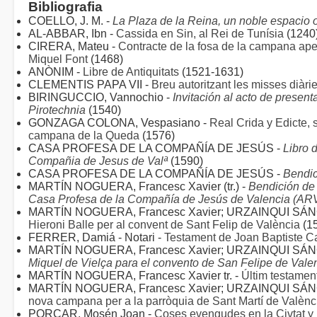
Bibliografia
COELLO, J. M. -
La Plaza de la Reina, un noble espacio 
AL-ABBAR, Ibn -
Cassida en Sin, al Rei de Tunísia
(1240
CIRERA, Mateu -
Contracte de la fosa de la campana ape
Miquel Font
(1468)
ANÒNIM -
Libre de Antiquitats
(1521-1631)
CLEMENTIS PAPA VII -
Breu autoritzant les misses diàr
BIRINGUCCIO, Vannochio -
Invitación al acto de present
Pirotechnia
(1540)
GONZAGA COLONA, Vespasiano -
Real Crida y Edicte, 
campana de la Queda
(1576)
CASA PROFESA DE LA COMPAÑÍA DE JESÚS -
Libro 
Compañia de Jesus de Valª
(1590)
CASA PROFESA DE LA COMPAÑÍA DE JESÚS -
Bendi
MARTÍN NOGUERA, Francesc Xavier (tr.) -
Bendición de 
Casa Profesa de la Compañía de Jesús de Valencia (ARV
MARTÍN NOGUERA, Francesc Xavier; URZAINQUI SÁNC
Hieroni Balle per al convent de Sant Felip de València
(1
FERRER, Damiá - Notari -
Testament de Joan Baptiste Ca
MARTÍN NOGUERA, Francesc Xavier; URZAINQUI SÁNC
Miquel de Vielça para el convento de San Felipe de Vale
MARTÍN NOGUERA, Francesc Xavier tr. -
Últim testamen
MARTÍN NOGUERA, Francesc Xavier; URZAINQUI SÁNC
nova campana per a la parròquia de Sant Martí de Valènc
PORCAR, Mosén Joan -
Coses evengudes en la Civtat y