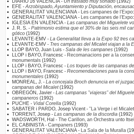
DIARIO 16 VALENCIA -
Un traslado muy sonado
(1992)
EFE -
Arzobispado, Ayuntamiento y Diputación, encausad
GENERALITAT VALENCIANA -
Les campanes de l'Expo: l
GENERALITAT VALENCIANA -
Les campanes de l'Expo: l
IGLESIA EN VALENCIA -
Las campanas del Miguelete vol
J. R. S. -
Patrimonio estima que el 30% de las seis mil 
gótico
(1992)
LEVANTE-EMV -
La Generalitat lleva a la Expo 92 tres 
LEVANTE-EMV -
Tres campanas del Micalet viajan a la 
LLOP BAYO, Juan Luis -
Sala de les campanes
(1992)
LLOP i BAYO, Francesc -
Recomanacions per a la conserv
monumentals
(1992)
LLOP i BAYO, Francesc -
Los toques de las campanas de 
LLOP i BAYO, Francesc -
Recomendaciones para la conse
monumentales
(1992)
MONREAL, J. -
La concejala Broch denuncia en el juzgado
campanas del Micalet
(1992)
OBREGÓN, Javier -
Las campanas "viajeras" del Miguelet
campaneros
(1992)
PUCHE -
Vidal Corella
(1992)
SABATER i PARDO, Josep Vicent -
"La Verge i el Micalet
TORRENT, Josep -
Las campanas de la discordia
(1992)
WADSWORTH, Hal -
The Carillon, an Orchestra unto Itsel
EL CABINISTA -
Campaners
(1993)
GENERALITAT VALENCIANA -
La Sala de la Muralla
(19