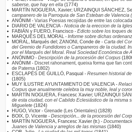
saberse, que hay en ella
(1774)
MARTÍN NOGUERA, Xavier; URZAINQUI SÁNCHEZ, Serg
campanero de la Parroquia de San Esteban de Valencia 
ANÒNIM -
Varias Poesias recojidas de entre las colocadas
DIARIO DE VALENCIA -
Noticia de la ereccion de la Igle
FABIÁN y FUERO, Francisco -
Edicto sobre los toques 
MARQUÉS DEL MORAL -
Informe sobre dichas ordenanz
MORAL, Marqués del; ZANONI, Conde de -
Carta del Co
del Gremio de Fundidores o Campaneros de la ciudad. In
por el Marqués del Moral. Real Sociedad Económica de A
ANÓNIMO -
Descripción de la procesión del Corpus
(180
ANÒNIM -
Discret rahonament, queixa forma que fan contra
de Paterna
(1802)
ESCLAPÉS DE GUILLÓ, Pasqual -
Resumen historial de 
(1805)
MUY ILUSTRE AYUNTAMIENTO DE VALENCIA -
Relaci
Corpus que anualmente celebra la muy noble, leal y cor
MARTÍN NOGUERA, Francesc Xavier; URZAINQUI SÁNC
de esta ciudad, con el Cabildo Eclesiástico de la misma 
Miguelete
(1824)
HUGO, Victor -
Grenade (Les Orientales)
(1828)
BOIX, D. Vicente -
Descripción... de la procesión del Cor
MARTÍN NOGUERA, Francesc Xavier (tr.) -
Documentació
Juanes de Valencia y arreglos de las mismas
(1840)
COB, Julio -
La ciudad de las mil torres
(1841)