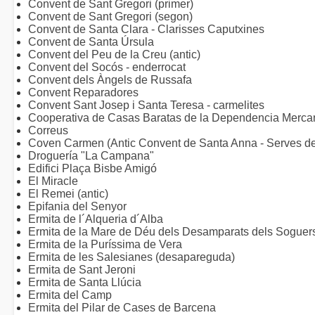
Convent de Sant Gregori (primer)
Convent de Sant Gregori (segon)
Convent de Santa Clara - Clarisses Caputxines
Convent de Santa Úrsula
Convent del Peu de la Creu (antic)
Convent del Socós - enderrocat
Convent dels Àngels de Russafa
Convent Reparadores
Convent Sant Josep i Santa Teresa - carmelites
Cooperativa de Casas Baratas de la Dependencia Mercan
Correus
Coven Carmen (Antic Convent de Santa Anna - Serves de 
Droguería "La Campana"
Edifici Plaça Bisbe Amigó
El Miracle
El Remei (antic)
Epifania del Senyor
Ermita de l´Alqueria d´Alba
Ermita de la Mare de Déu dels Desamparats dels Soguers
Ermita de la Puríssima de Vera
Ermita de les Salesianes (desapareguda)
Ermita de Sant Jeroni
Ermita de Santa Llúcia
Ermita del Camp
Ermita del Pilar de Cases de Barcena