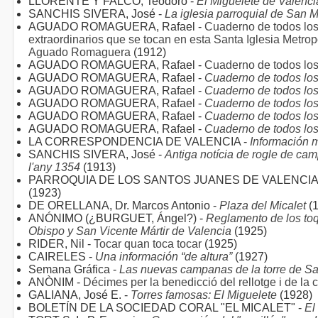
LLORENTE Y FALCÓ, Teodoro -
El Miguelete de Valenci
SANCHIS SIVERA, José -
La iglesia parroquial de San M
AGUADO ROMAGUERA, Rafael -
Cuaderno de todos los
extraordinarios que se tocan en esta Santa Iglesia Metrop
Aguado Romaguera
(1912)
AGUADO ROMAGUERA, Rafael -
Cuaderno de todos los
AGUADO ROMAGUERA, Rafael -
Cuaderno de todos los
AGUADO ROMAGUERA, Rafael -
Cuaderno de todos los
AGUADO ROMAGUERA, Rafael -
Cuaderno de todos los
AGUADO ROMAGUERA, Rafael -
Cuaderno de todos los
AGUADO ROMAGUERA, Rafael -
Cuaderno de todos los
LA CORRESPONDENCIA DE VALENCIA -
Información 
SANCHIS SIVERA, José -
Antiga notícia de rogle de ca
l'any 1354
(1913)
PARROQUIA DE LOS SANTOS JUANES DE VALENCIA
(1923)
DE ORELLANA, Dr. Marcos Antonio -
Plaza del Micalet
(1
ANÓNIMO (¿BURGUET, Ángel?) -
Reglamento de los to
Obispo y San Vicente Mártir de Valencia
(1925)
RIDER, Nil -
Tocar quan toca tocar
(1925)
CAIRELES -
Una información “de altura”
(1927)
Semana Gráfica -
Las nuevas campanas de la torre de S
ANÒNIM -
Décimes per la benedicció del rellotge i de l
GALIANA, José E. -
Torres famosas: El Miguelete
(1928)
BOLETÍN DE LA SOCIEDAD CORAL "EL MICALET" -
El