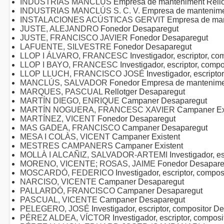
INDUSTRIAS MANCLÚS
Empresa de manteniment Rello
INDUSTRIAS MANCLÚS S. C. V.
Empresa de mantenime
INSTALACIONES ACÚSTICAS GERVIT
Empresa de ma
JUSTE, ALEJANDRO
Fonedor Desaparegut
JUSTE, FRANCISCO JAVIER
Fonedor Desaparegut
LAFUENTE, SILVESTRE
Fonedor Desaparegut
LLOP I ÁLVARO, FRANCESC
Investigador, escriptor, c
LLOP I BAYO, FRANCESC
Investigador, escriptor, comp
LLOP LLUCH, FRANCISCO JOSÉ
Investigador, escrip
MANCLÚS, SALVADOR
Fonedor Empresa de mantenime
MARQUES, PASCUAL
Rellotger Desaparegut
MARTÍN DIEGO, ENRIQUE
Campaner Desaparegut
MARTÍN NOGUERA, FRANCESC XAVIER
Campaner Ex
MARTÍNEZ, VICENT
Fonedor Desaparegut
MAS GADEA, FRANCISCO
Campaner Desaparegut
MESA I COLÀS, VICENT
Campaner Existent
MESTRES CAMPANERS
Campaner Existent
MOLLÀ I ALCAÑIZ, SALVADOR-ARTEMI
Investigador, e
MORENO, VICENTE; ROSAS, JAIME
Fonedor Desapare
MOSCARDÓ, FEDERICO
Investigador, escriptor, compo
NARCISO, VICENTE
Campaner Desaparegut
PALLARDÓ, FRANCISCO
Campaner Desaparegut
PASCUAL, VICENTE
Campaner Desaparegut
PELEGERO, JOSÉ
Investigador, escriptor, compositor D
PÉREZ ALDEA, VÍCTOR
Investigador, escriptor, compos