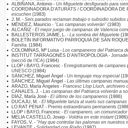
ALBIÑANA, Antonio -
Un Miguelete desfigurado para sie
COORDINADORA D'ATURATS / COORDINADORA DE 
escuchen
(1983)
J. M. -
Seis parados reclaman trabajo o subsidio subidos
MÉNDEZ, Mauricio -
"Las campanas volverán"
(1983)
ALCAÑIZ -
El mejor juego de campanas de Valencia corre 
BALLESTEROS JAIME, L. -
La sombra del Miguelete
(19
BOLETÍN INFORMATIVO PARROQUIA DE SAN ROQUE
Familia.
(1984)
COLOMINAS, Mª Luisa -
Los campaneros del Patriarca d
INSTITUT TARRAGONÈS D'ANTROPOLOGIA -
Jornades
(secció de l'ICA)
(1984)
LLOP i BAYO, Francesc -
Enregistraments de campanes 
UNESCO
(1984)
SÁNCHEZ, Miguel Ángel -
Un lenguaje muy especial
(19
SÁNCHEZ, Miguel Ángel -
Las últimas campanas manual
ARAZO, María Ángeles -
Francesc Llop Lluch, archivero
CANALES, J. -
Las campanas del Patriarca volverán a so
DÍAZ, María José -
El último de los campaneros
(1986)
DUCAJU, M. -
El MIguelete lanza al vuelo sus campanas
LO RAT PENAT -
Premis extraordinaris permanents
(198
LLOP i BAYO, Francesc -
El campanero, un comunicador 
MELIA CASTELLÓ, Josep -
Voldria en este instant
(1986)
FAYOS, V. -
"Hay que controlar las palomas en nuestros
LEVANTE -
Solidaridad con Riaño
(1987)