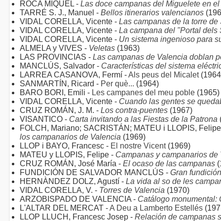
ROCA MIQUEL -
Las doce campanas del Miguelete en el 
TARRÉ S. J., Manuel -
Bellos itinerarios valencianos
(196
VIDAL CORELLA, Vicente -
Las campanas de la torre de
VIDAL CORELLA, Vicente -
La campana del "Portal dels 
VIDAL CORELLA, Vicente -
Un sistema ingenioso para s
ALMELA y VIVES -
Veletas
(1963)
LAS PROVINCIAS -
Las campanas de Valencia doblan po
MANCLÚS, Salvador -
Características del sistema eléctr
LARREA CASANOVA, Fermí -
Als peus del Micalet
(1964
SANMARTÍN, Ricard -
Per què...
(1964)
BARO BORI, Emili -
Les campanes del meu poble
(1965)
VIDAL CORELLA, Vicente -
Cuando las gentes se quedab
CRUZ ROMÁN, J. M. -
Los contra-puentes
(1967)
VISANTICO -
Carta invitando a las Fiestas de la Patrona
FOLCH, Mariano; SACRISTÁN; MATEU i LLOPIS, Felipe 
los campanarios de Valencia
(1969)
LLOP i BAYO, Francesc -
El nostre Vicent
(1969)
MATEU y LLOPIS, Felipe -
Campanas y campanarios de 
CRUZ ROMÁN, José María -
El ocaso de las campanas
(
FUNDICIÓN DE SALVADOR MANCLÚS -
Gran fundició
HERNÀNDEZ DOLZ, Agustí -
La vida al so de les campa
VIDAL CORELLA, V. -
Torres de Valencia
(1970)
ARZOBISPADO DE VALENCIA -
Catálogo monumental: 
L'ALTAR DEL MERCAT -
A Deu a Lamberto Estellés
(197
LLOP LLUCH, Francesc Josep -
Relación de campanas si