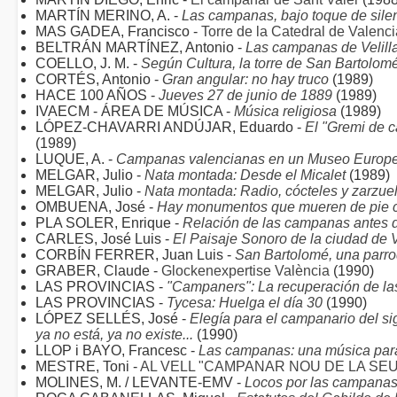
MARTÍN MERINO, A. -
Las campanas, bajo toque de sile
MAS GADEA, Francisco -
Torre de la Catedral de Valenci
BELTRÁN MARTÍNEZ, Antonio -
Las campanas de Velill
COELLO, J. M. -
Según Cultura, la torre de San Bartolo
CORTÉS, Antonio -
Gran angular: no hay truco
(1989)
HACE 100 AÑOS -
Jueves 27 de junio de 1889
(1989)
IVAECM - ÁREA DE MÚSICA -
Música religiosa
(1989)
LÓPEZ-CHAVARRI ANDÚJAR, Eduardo -
El "Gremi de c
(1989)
LUQUE, A. -
Campanas valencianas en un Museo Europ
MELGAR, Julio -
Nata montada: Desde el Micalet
(1989)
MELGAR, Julio -
Nata montada: Radio, cócteles y zarzue
OMBUENA, José -
Hay monumentos que mueren de pie c
PLA SOLER, Enrique -
Relación de las campanas antes 
CARLES, José Luis -
El Paisaje Sonoro de la ciudad de Va
CORBÍN FERRER, Juan Luis -
San Bartolomé, una parroq
GRABER, Claude -
Glockenexpertise València
(1990)
LAS PROVINCIAS -
"Campaners": La recuperación de l
LAS PROVINCIAS -
Tycesa: Huelga el día 30
(1990)
LÓPEZ SELLÉS, José -
Elegía para el campanario del sig
ya no está, ya no existe...
(1990)
LLOP i BAYO, Francesc -
Las campanas: una música par
MESTRE, Toni -
AL VELL "CAMPANAR NOU DE LA SEU
MOLINES, M. / LEVANTE-EMV -
Locos por las campana