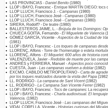
LAS PROVINCIAS -
Daniel Benito
(1980)
LLOP i BAYO, Francesc -
Enrique MARTÍN DIEGO: tocs de
LLOP LLUCH, Francisco J. -
Campanas
(1980)
LLOP LLUCH, Francisco José -
Campanas
(1980)
LLOP LLUCH, Francisco José -
Campanas
(1980)
SIRERA, Rodolf? -
De teatre
(1980)
BALLESTEROS JAIME, L. -
Brújula de los Domingos: Op
CHUECA GOITÍA, Fernando -
El Miguelete de Valencia
(
GÓMEZ GARCÍA, Vicente -
Aspectos de la Ciudad de Val
(1981)
LLOP i BAYO, Francesc -
Los toques de campanas desde l
LLORENÇ, Alfons -
Torre de l'homenatge o estela mortuòr
LLORENÇ, Alfons -
El Miquelet: 600 años de historia con
VALENZUELA, Javier -
Redoble de muerte por las camp
ANDRÉS y FERREIRA, Manuel -
Aspectos poco conocid
CUESTA, Juan -
Las campanas vuelven a doblar
(1982)
EXCMO. CABILDO METROPOLITANO -
Carta de agrade
por los toques realizados durante la visita del Papa
(1982
LL. RODRIGO -
La campana de Sant Vicent
(1982)
LL. RODRIGO -
La Campana San Vicente Ferrer
(1982)
LLOP i BAYO, Francesc -
Tocs de campanes: La recupera
LLOP i BAYO, Francesc -
Charla audiovisual. El lenguaj
Valencia.
(1982)
LLOP LLUCH, Francisco José -
Las campanas del Miguele
VIDAL CORELLA, Vicente -
Historias curiosas del Micale