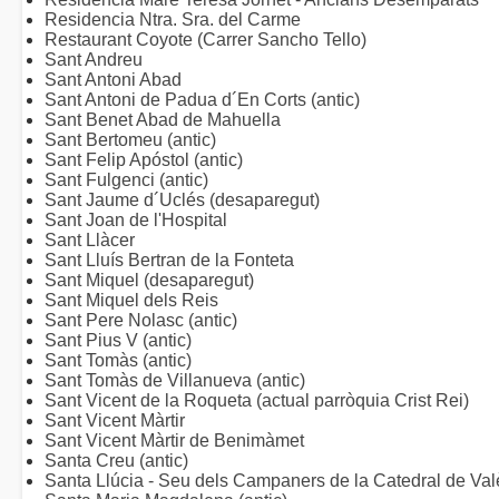
Residencia Ntra. Sra. del Carme
Restaurant Coyote (Carrer Sancho Tello)
Sant Andreu
Sant Antoni Abad
Sant Antoni de Padua d´En Corts (antic)
Sant Benet Abad de Mahuella
Sant Bertomeu (antic)
Sant Felip Apóstol (antic)
Sant Fulgenci (antic)
Sant Jaume d´Uclés (desaparegut)
Sant Joan de l'Hospital
Sant Llàcer
Sant Lluís Bertran de la Fonteta
Sant Miquel (desaparegut)
Sant Miquel dels Reis
Sant Pere Nolasc (antic)
Sant Pius V (antic)
Sant Tomàs (antic)
Sant Tomàs de Villanueva (antic)
Sant Vicent de la Roqueta (actual parròquia Crist Rei)
Sant Vicent Màrtir
Sant Vicent Màrtir de Benimàmet
Santa Creu (antic)
Santa Llúcia - Seu dels Campaners de la Catedral de Val