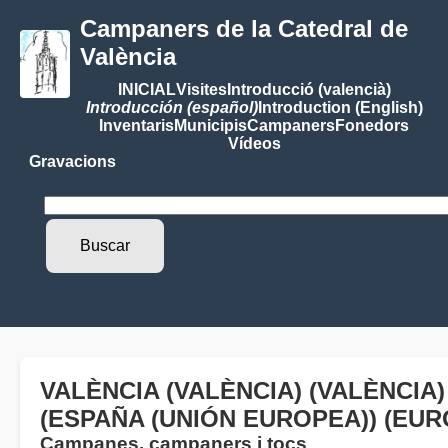
Campaners de la Catedral de
València
INICIAL
Visites
Introducció (valencià)
Introducción (español)
Introduction (English)
Inventaris
Municipis
Campaners
Fonedors
Vídeos
Gravacions
VALÈNCIA (VALÈNCIA) (VALÈNCIA
(ESPAÑA (UNIÓN EUROPEA)) (EUR
Campanes, campaners i tocs