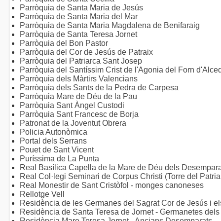
Parròquia de Santa Maria de Jesús
Parròquia de Santa Maria del Mar
Parròquia de Santa Maria Magdalena de Benifaraig
Parròquia de Santa Teresa Jornet
Parròquia del Bon Pastor
Parròquia del Cor de Jesús de Patraix
Parròquia del Patriarca Sant Josep
Parròquia del Santíssim Crist de l'Agonia del Forn d'Alce
Parròquia dels Màrtirs Valencians
Parròquia dels Sants de la Pedra de Carpesa
Parròquia Mare de Déu de la Pau
Parròquia Sant Àngel Custodi
Parròquia Sant Francesc de Borja
Patronat de la Joventut Obrera
Policia Autonòmica
Portal dels Serrans
Pouet de Sant Vicent
Puríssima de La Punta
Real Basílica Capella de la Mare de Déu dels Desempara
Real Col·legi Seminari de Corpus Christi (Torre del Patria
Real Monestir de Sant Cristòfol - monges canoneses
Rellotge Vell
Residència de les Germanes del Sagrat Cor de Jesús i el
Residència de Santa Teresa de Jornet - Germanetes del
Residència Mare Teresa Jornet - Ancians Desemparats