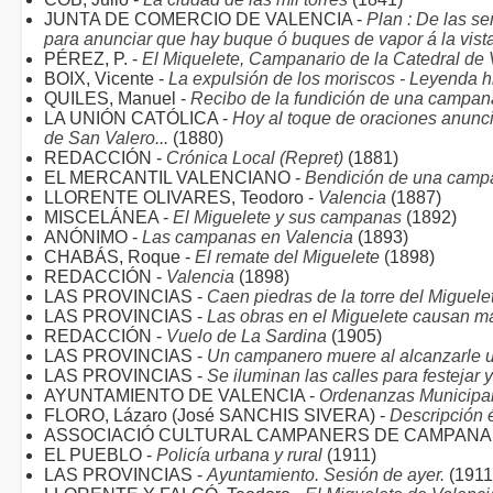
JUNTA DE COMERCIO DE VALENCIA -
Plan : De las s
para anunciar que hay buque ó buques de vapor á la vist
PÉREZ, P. -
El Miquelete, Campanario de la Catedral de 
BOIX, Vicente -
La expulsión de los moriscos - Leyenda hi
QUILES, Manuel -
Recibo de la fundición de una campan
LA UNIÓN CATÓLICA -
Hoy al toque de oraciones anuncia
de San Valero...
(1880)
REDACCIÓN -
Crónica Local (Repret)
(1881)
EL MERCANTIL VALENCIANO -
Bendición de una campa
LLORENTE OLIVARES, Teodoro -
Valencia
(1887)
MISCELÁNEA -
El Miguelete y sus campanas
(1892)
ANÓNIMO -
Las campanas en Valencia
(1893)
CHABÁS, Roque -
El remate del Miguelete
(1898)
REDACCIÓN -
Valencia
(1898)
LAS PROVINCIAS -
Caen piedras de la torre del Miguele
LAS PROVINCIAS -
Las obras en el Miguelete causan 
REDACCIÓN -
Vuelo de La Sardina
(1905)
LAS PROVINCIAS -
Un campanero muere al alcanzarle 
LAS PROVINCIAS -
Se iluminan las calles para festejar 
AYUNTAMIENTO DE VALENCIA -
Ordenanzas Municipal
FLORO, Lázaro (José SANCHIS SIVERA) -
Descripción 
ASSOCIACIÓ CULTURAL CAMPANERS DE CAMPANA
EL PUEBLO -
Policía urbana y rural
(1911)
LAS PROVINCIAS -
Ayuntamiento. Sesión de ayer.
(1911