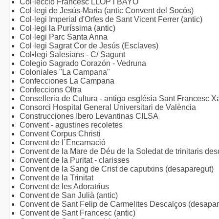
Col·lecció Francesc LLOP i BAYO
Col·legi de Jesús-Maria (antic Convent del Socós)
Col·legi Imperial d'Orfes de Sant Vicent Ferrer (antic)
Col·legi la Puríssima (antic)
Col·legi Parc Santa Anna
Col·legi Sagrat Cor de Jesús (Esclaves)
Col•legi Salesians - C/ Sagunt
Colegio Sagrado Corazón - Vedruna
Coloniales "La Campana"
Confecciones La Campana
Confeccions Oltra
Conselleria de Cultura - antiga església Sant Francesc X
Consorci Hospital General Universitari de València
Construcciones Ibero Levantinas CILSA
Convent - agustines recoletes
Convent Corpus Christi
Convent de l´Encarnació
Convent de la Mare de Déu de la Soledat de trinitaris de
Convent de la Puritat - clarisses
Convent de la Sang de Crist de caputxins (desaparegut)
Convent de la Trinitat
Convent de les Adoratrius
Convent de San Julià (antic)
Convent de Sant Felip de Carmelites Descalços (desapar
Convent de Sant Francesc (antic)