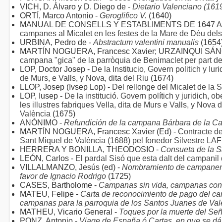
VICH, D. Álvaro y D. Diego de -
Dietario Valenciano (161
ORTÍ, Marco Antonio -
Geroglifico V.
(1640)
MANUAL DE CONSELLS Y ESTABLIMENTS DE 1647 A 
campanes al Micalet en les festes de la Mare de Déu dels
URBINA, Pedro de -
Abstractum valentini manualis
(1654
MARTÍN NOGUERA, Francesc Xavier; URZAINQUI SÁNC
campana "gica" de la parròquia de Benimaclet per part de
LOP, Doctor Josep -
De la Institucio, Govern politich y Iu
de Murs, e Valls, y Nova, dita del Riu
(1674)
LLOP, Josep (Ivsep Lop) -
Del rellonge del Micalet de la 
LOP, Iusep -
De la institució. Govern polítich y juridich, o
les illustres fabriques Vella, dita de Murs e Valls, y Nova d
València
(1675)
ANÓNIMO -
Refundición de la campana Bárbara de la Ca
MARTÍN NOGUERA, Francesc Xavier (Ed) -
Contracte de
Sant Miquel de València (1688) pel fonedor Silvestre 
HERRERA Y BONILLA, THEODOSIO -
Consueta de la Sa
LEÓN, Carlos -
El pardal Sisó que esta dalt del campanil
VILLALMANZO, Jesús (ed) -
Nombramiento de campanero 
favor de Ignacio Rodrigo
(1725)
CASES, Bartholome -
Campanas sin vida, campanas con
MATEU, Felipe -
Carta de reconocimiento de pago del ca
campanas para la parroquia de los Santos Juanes de Valè
MATHEU, Vicario General -
Toques por la muerte del Se
PONZ, Antonio -
Viage de España ó Cartas, en que se dá 