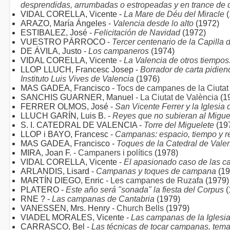
desprendidas, arrumbadas o estropeadas y en trance de 
VIDAL CORELLA, Vicente -
La Mare de Déu del Miracle
(
ARAZO, María Ángeles -
Valencia desde lo alto
(1972)
ESTIBALEZ, José -
Felicitación de Navidad
(1972)
VUESTRO PÁRROCO -
Tercer centenario de la Capilla 
DE ÁVILA, Justo -
Los campaneros
(1974)
VIDAL CORELLA, Vicente -
La Valencia de otros tiempo
LLOP LLUCH, Francesc Josep -
Borrador de carta pidie
Instituto Luis Vives de Valencia
(1976)
MAS GADEA, Francisco -
Tocs de campanes de la Ciutat
SANCHIS GUARNER, Manuel -
La Ciutat de València
(1
FERRER OLMOS, José -
San Vicente Ferrer y la Iglesia
LLUCH GARÍN, Luis B. -
Reyes que no subieran al Migue
S. I. CATEDRAL DE VALENCIA -
Torre del Miguelete
(19
LLOP i BAYO, Francesc -
Campanas: espacio, tiempo y r
MAS GADEA, Francisco -
Toques de la Catedral de Vale
MIRA, Joan F. -
Campaners i polítics
(1978)
VIDAL CORELLA, Vicente -
El apasionado caso de las c
ARLANDIS, Lisard -
Campanas y toques de campana
(19
MARTÍN DIEGO, Enric -
Les campanes de Ruzafa
(1979)
PLATERO -
Este año será "sonada" la fiesta del Corpus
(
RNE ? -
Las campanas de Cantabria
(1979)
VANESSEN, Mrs. Henry -
Church Bells
(1979)
VIADEL MORALES, Vicente -
Las campanas de la Iglesi
CARRASCO, Bel -
Las técnicas de tocar campanas, tema