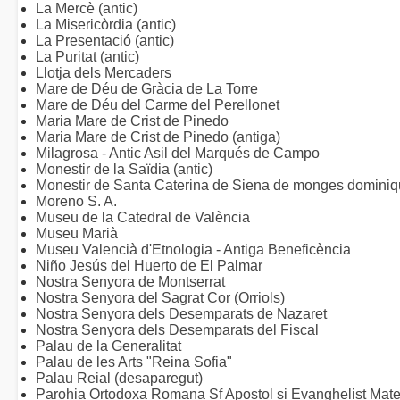
La Mercè (antic)
La Misericòrdia (antic)
La Presentació (antic)
La Puritat (antic)
Llotja dels Mercaders
Mare de Déu de Gràcia de La Torre
Mare de Déu del Carme del Perellonet
Maria Mare de Crist de Pinedo
Maria Mare de Crist de Pinedo (antiga)
Milagrosa - Antic Asil del Marqués de Campo
Monestir de la Saïdia (antic)
Monestir de Santa Caterina de Siena de monges dominiqu
Moreno S. A.
Museu de la Catedral de València
Museu Marià
Museu Valencià d'Etnologia - Antiga Beneficència
Niño Jesús del Huerto de El Palmar
Nostra Senyora de Montserrat
Nostra Senyora del Sagrat Cor (Orriols)
Nostra Senyora dels Desemparats de Nazaret
Nostra Senyora dels Desemparats del Fiscal
Palau de la Generalitat
Palau de les Arts "Reina Sofia"
Palau Reial (desaparegut)
Parohia Ortodoxa Romana Sf Apostol si Evanghelist Matei