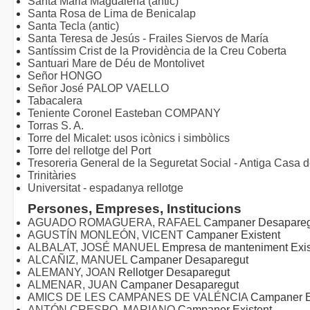
Santa Maria Magdalena (antic)
Santa Rosa de Lima de Benicalap
Santa Tecla (antic)
Santa Teresa de Jesús - Frailes Siervos de María
Santíssim Crist de la Providència de la Creu Coberta
Santuari Mare de Déu de Montolivet
Señor HONGO
Señor José PALOP VAELLO
Tabacalera
Teniente Coronel Easteban COMPANY
Torras S. A.
Torre del Micalet: usos icònics i simbòlics
Torre del rellotge del Port
Tresoreria General de la Seguretat Social - Antiga Casa 
Trinitàries
Universitat - espadanya rellotge
Persones, Empreses, Institucions
AGUADO ROMAGUERA, RAFAEL
Campaner Desapareg
AGUSTÍN MONLEÓN, VICENT
Campaner Existent
ALBALAT, JOSÉ MANUEL
Empresa de manteniment Exis
ALCAÑIZ, MANUEL
Campaner Desaparegut
ALEMANY, JOAN
Rellotger Desaparegut
ALMENAR, JUAN
Campaner Desaparegut
AMICS DE LES CAMPANES DE VALÉNCIA
Campaner E
ANTÓN CRESPO, MARIANO
Campaner Existent