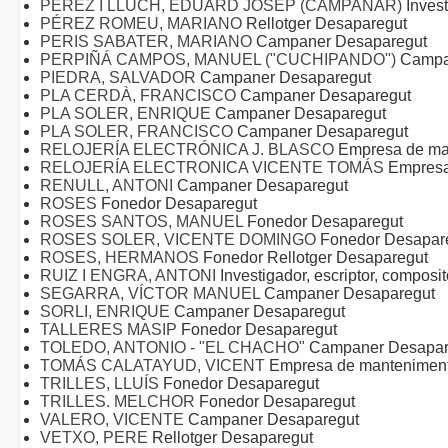
PÉREZ I LLUCH, EDUARD JOSEP (CAMPANAR)
Inves
PÉREZ ROMEU, MARIANO
Rellotger Desaparegut
PERIS SABATER, MARIANO
Campaner Desaparegut
PERPIÑÁ CAMPOS, MANUEL ("CUCHIPANDO")
Campa
PIEDRA, SALVADOR
Campaner Desaparegut
PLA CERDÀ, FRANCISCO
Campaner Desaparegut
PLA SOLER, ENRIQUE
Campaner Desaparegut
PLA SOLER, FRANCISCO
Campaner Desaparegut
RELOJERÍA ELECTRÓNICA J. BLASCO
Empresa de ma
RELOJERÍA ELECTRONICA VICENTE TOMÁS
Empresa
RENULL, ANTONI
Campaner Desaparegut
ROSES
Fonedor Desaparegut
ROSES SANTOS, MANUEL
Fonedor Desaparegut
ROSES SOLER, VICENTE DOMINGO
Fonedor Desapar
ROSES, HERMANOS
Fonedor Rellotger Desaparegut
RUIZ I ENGRA, ANTONI
Investigador, escriptor, compos
SEGARRA, VÍCTOR MANUEL
Campaner Desaparegut
SORLI, ENRIQUE
Campaner Desaparegut
TALLERES MASIP
Fonedor Desaparegut
TOLEDO, ANTONIO - "EL CHACHO"
Campaner Desapar
TOMÁS CALATAYUD, VICENT
Empresa de manteniment
TRILLES, LLUÍS
Fonedor Desaparegut
TRILLES. MELCHOR
Fonedor Desaparegut
VALERO, VICENTE
Campaner Desaparegut
VETXO, PERE
Rellotger Desaparegut