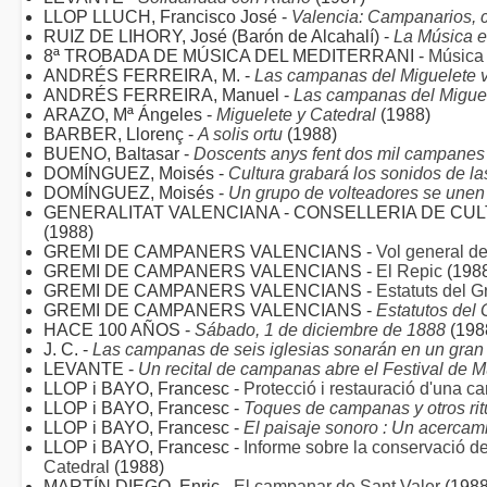
LLOP LLUCH, Francisco José -
Valencia: Campanarios,
RUIZ DE LIHORY, José (Barón de Alcahalí) -
La Música e
8ª TROBADA DE MÚSICA DEL MEDITERRANI -
Música 
ANDRÉS FERREIRA, M. -
Las campanas del Miguelete v
ANDRÉS FERREIRA, Manuel -
Las campanas del Miguel
ARAZO, Mª Ángeles -
Miguelete y Catedral
(1988)
BARBER, Llorenç -
A solis ortu
(1988)
BUENO, Baltasar -
Doscents anys fent dos mil campanes
DOMÍNGUEZ, Moisés -
Cultura grabará los sonidos de l
DOMÍNGUEZ, Moisés -
Un grupo de volteadores se unen
GENERALITAT VALENCIANA - CONSELLERIA DE CULT
(1988)
GREMI DE CAMPANERS VALENCIANS -
Vol general de
GREMI DE CAMPANERS VALENCIANS -
El Repic
(198
GREMI DE CAMPANERS VALENCIANS -
Estatuts del 
GREMI DE CAMPANERS VALENCIANS -
Estatutos del
HACE 100 AÑOS -
Sábado, 1 de diciembre de 1888
(198
J. C. -
Las campanas de seis iglesias sonarán en un gran 
LEVANTE -
Un recital de campanas abre el Festival de 
LLOP i BAYO, Francesc -
Protecció i restauració d'una ca
LLOP i BAYO, Francesc -
Toques de campanas y otros ritu
LLOP i BAYO, Francesc -
El paisaje sonoro : Un acercam
LLOP i BAYO, Francesc -
Informe sobre la conservació d
Catedral
(1988)
MARTÍN DIEGO, Enric -
El campanar de Sant Valer
(1988