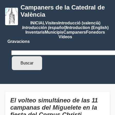
Campaners de la Catedral de
València
INICIAL
Visites
Introducció (valencià)
Introducción (español)
Introduction (English)
Inventaris
Municipis
Campaners
Fonedors
Vídeos
Gravacions
El volteo simultáneo de las 11
campanas del Miguelete en la
fiesta del Corpus Christi