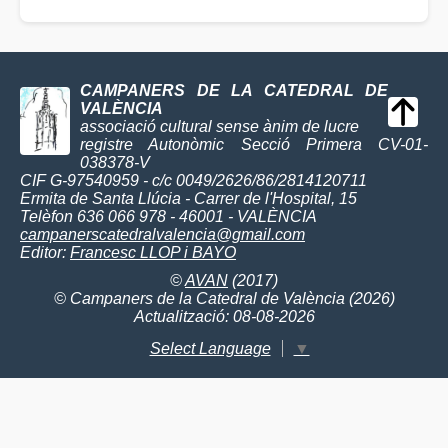
CAMPANERS DE LA CATEDRAL DE
VALÈNCIA
associació cultural sense ànim de lucre
registre Autonòmic Secció Primera CV-01-
038378-V
CIF G-97540959 - c/c 0049/2626/86/2814120711
Ermita de Santa Llúcia - Carrer de l'Hospital, 15
Telèfon 636 066 978 - 46001 - VALÈNCIA
campanerscatedralvalencia@gmail.com
Editor:
Francesc LLOP i BAYO
©
AVAN
(2017)
© Campaners de la Catedral de València (2026)
Actualització: 08-08-2026
Select Language
▼