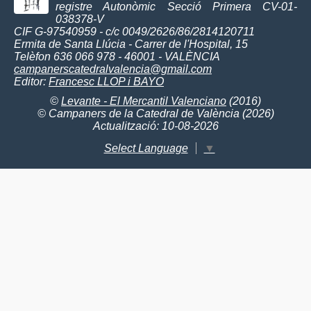
registre Autonòmic Secció Primera CV-01-
038378-V
CIF G-97540959 - c/c 0049/2626/86/2814120711
Ermita de Santa Llúcia - Carrer de l'Hospital, 15
Telèfon 636 066 978 - 46001 - VALÈNCIA
campanerscatedralvalencia@gmail.com
Editor:
Francesc LLOP i BAYO
©
Levante - El Mercantil Valenciano
(2016)
© Campaners de la Catedral de València (2026)
Actualització: 10-08-2026
Select Language
▼