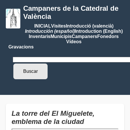
Campaners de la Catedral de
València
INICIAL
Visites
Introducció (valencià)
Introducción (español)
Introduction (English)
Inventaris
Municipis
Campaners
Fonedors
Vídeos
Gravacions
La torre del El Miguelete,
emblema de la ciudad