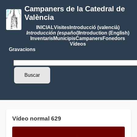
Campaners de la Catedral de
València
INICIAL
Visites
Introducció (valencià)
Introducción (español)
Introduction (English)
Inventaris
Municipis
Campaners
Fonedors
Vídeos
Gravacions
Vídeo normal 629