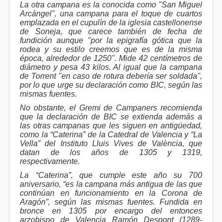
La otra campana es la conocida como "San Miguel
Arcángel", una campana para el toque de cuartos
emplazada en el cupulín de la iglesia castellonense
de Soneja, que carece también de fecha de
fundición aunque "por la epigrafía gótica que la
rodea y su estilo creemos que es de la misma
época, alrededor de 1250". Mide 42 centímetros de
diámetro y pesa 43 kilos. Al igual que la campana
de Torrent "en caso de rotura debería ser soldada",
por lo que urge su declaración como BIC, según las
mismas fuentes.
No obstante, el Gremi de Campaners recomienda
que la declaración de BIC se extienda además a
las otras campanas que les siguen en antigüedad,
como la “Caterina” de la Catedral de Valencia y “La
Vella” del Instituto Lluis Vives de València, que
datan de los años de 1305 y 1319,
respectivamente.
La “Caterina”, que cumple este año su 700
aniversario, “es la campana más antigua de las que
continúan en funcionamiento en la Corona de
Aragón”, según las mismas fuentes. Fundida en
bronce en 1305 por encargo del entonces
arzobispo de Valencia Ramón Despont (1289-