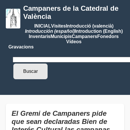
Campaners de la Catedral de
València
INICIAL
Visites
Introducció (valencià)
Introducción (español)
Introduction (English)
Inventaris
Municipis
Campaners
Fonedors
Vídeos
Gravacions
El Gremi de Campaners pide
que sean declaradas Bien de
Interés Cultural las campanas