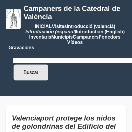
Campaners de la Catedral de
València
INICIAL
Visites
Introducció (valencià)
Introducción (español)
Introduction (English)
Inventaris
Municipis
Campaners
Fonedors
Vídeos
Gravacions
Valenciaport protege los nidos
de golondrinas del Edificio del