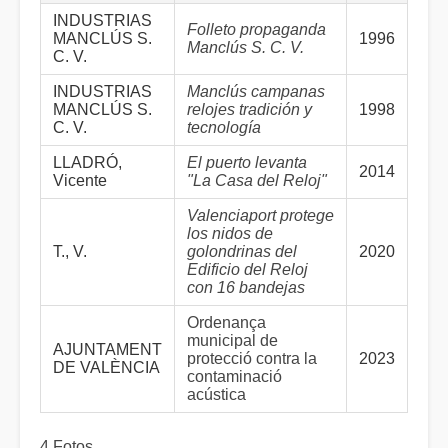
INDUSTRIAS
Folleto propaganda
MANCLÚS S.
1996
Manclús S. C. V.
C. V.
INDUSTRIAS
Manclús campanas
MANCLÚS S.
relojes tradición y
1998
C. V.
tecnología
LLADRÓ,
El puerto levanta
2014
Vicente
"La Casa del Reloj"
Valenciaport protege
los nidos de
T., V.
golondrinas del
2020
Edificio del Reloj
con 16 bandejas
Ordenança
municipal de
AJUNTAMENT
protecció contra la
2023
DE VALÈNCIA
contaminació
acústica
4 Fotos