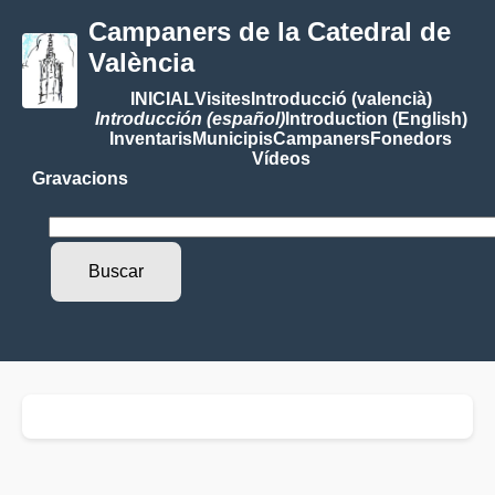
Campaners de la Catedral de
València
INICIAL
Visites
Introducció (valencià)
Introducción (español)
Introduction (English)
Inventaris
Municipis
Campaners
Fonedors
Vídeos
Gravacions