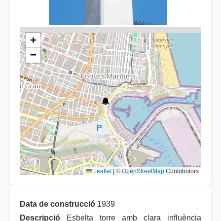
+
−
Leaflet
|
©
OpenStreetMap
Contributors
Data de construcció
1939
Descripció
Esbelta torre amb clara influència