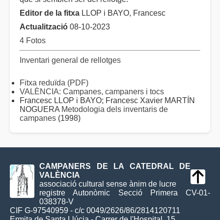
Editor de la fitxa
LLOP i BAYO, Francesc
Actualització
08-10-2023
4 Fotos
Inventari general de rellotges
Fitxa reduïda (PDF)
VALÈNCIA: Campanes, campaners i tocs
Francesc LLOP i BAYO; Francesc Xavier MARTÍN
NOGUERA
Metodologia dels inventaris de
campanes
(1998)
CAMPANERS DE LA CATEDRAL DE
VALÈNCIA
associació cultural sense ànim de lucre
registre Autonòmic Secció Primera CV-01-
038378-V
CIF G-97540959 - c/c 0049/2626/86/2814120711
Ermita de Santa Llúcia - Carrer de l'Hospital, 15