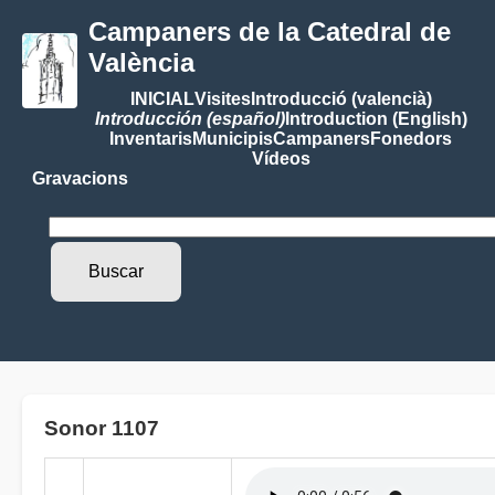
Campaners de la Catedral de
València
INICIAL
Visites
Introducció (valencià)
Introducción (español)
Introduction (English)
Inventaris
Municipis
Campaners
Fonedors
Vídeos
Gravacions
Sonor 1107