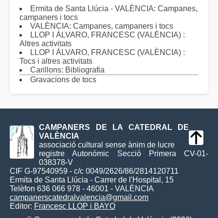
Ermita de Santa Llúcia - VALÈNCIA: Campanes,
campaners i tocs
VALÈNCIA: Campanes, campaners i tocs
LLOP I ÁLVARO, FRANCESC (VALÈNCIA) :
Altres activitats
LLOP I ÁLVARO, FRANCESC (VALÈNCIA) :
Tocs i altres activitats
Carillons: Bibliografia
Gravacions de tocs
CAMPANERS DE LA CATEDRAL DE
VALÈNCIA
associació cultural sense ànim de lucre
registre Autonòmic Secció Primera CV-01-
038378-V
CIF G-97540959 - c/c 0049/2626/86/2814120711
Ermita de Santa Llúcia - Carrer de l'Hospital, 15
Telèfon 636 066 978 - 46001 - VALÈNCIA
campanerscatedralvalencia@gmail.com
Editor:
Francesc LLOP i BAYO