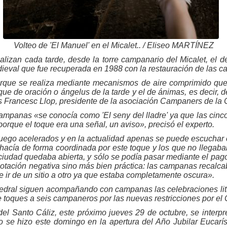
Volteo de 'El Manuel' en el Micalet.. / Eliseo MARTÍNEZ
alizan cada tarde, desde la torre campanario del Micalet, el
medieval que fue recuperada en 1988 con la restauración de las 
rque se realiza mediante mecanismos de aire comprimido que
ue de oración o ángelus de la tarde y el de ánimas, es decir, d
s Francesc Llop, presidente de la asociación Campaners de la 
ampanas «se conocía como 'El seny del lladre' ya que las cinco
porque el toque era una señal, un aviso», precisó el experto.
luego acelerados y en la actualidad apenas se puede escuchar en
 hacía de forma coordinada por este toque y los que no llegaba
ciudad quedaba abierta, y sólo se podía pasar mediante el pago
otación negativa sino más bien práctica: las campanas recalc
le ir de un sitio a otro ya que estaba completamente oscura».
tedral siguen acompañando con campanas las celebraciones li
de toques a seis campaneros por las nuevas restricciones por el 
l del Santo Cáliz, este próximo jueves 29 de octubre, se inter
 se hizo este domingo en la apertura del Año Jubilar Eucarís