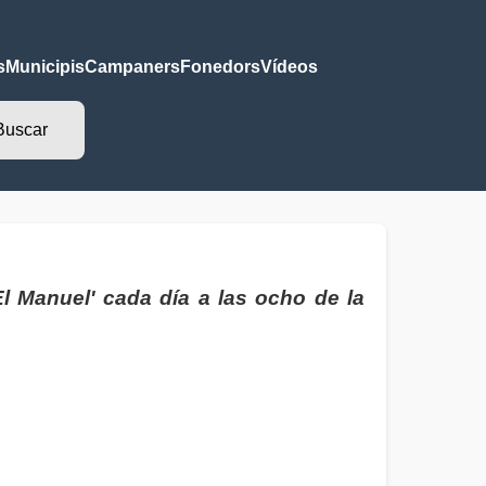
s
Municipis
Campaners
Fonedors
Vídeos
l Manuel' cada día a las ocho de la