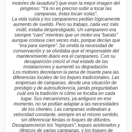
motores de lavadora”) que eran la mejor imagen del
progreso: “Ya no es preciso subir a tocar las
campanas, éstas tocan solas”.
La vida subía y los campaneros pedían lógicamente
aumento de sueldo. Pero su trabajo, cada vez más
inútil, estaba desprestigiado. Un campanero era
siempre “caro” mientras que un motor era “barato”
aunque costase cien veces más, porque decían que
“era para siempre”. Se omitía la necesidad de
conservación y se olvidaba que el responsable del
mantenimiento diario era el campanero. Con su
desaparición creció el mal estado de las
instalaciones y aumentó su degradación.
Los motores decretaron la pena de muerte para las
diferencias locales de los toques tradicionales. Las
empresas de campanas, desde una situación de
prestigio y de autosuficiencia, jamás preguntaban
cuál era la tradición ni cómo se tocaba en cada
lugar. Sus mecanismos, ya antiguos en ese
momento, no se podían adaptar a las necesidades
de los clientes. Las campanas volteaban a
velocidad constante, siempre en el mismo sentido,
sin diferenciar fiestas ni toques de difuntos.
Desaparecieron los “repiques”, toques acelerados y
rítmicos de varias campanas, y los toques de