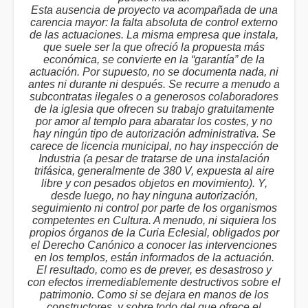
Esta ausencia de proyecto va acompañada de una
carencia mayor: la falta absoluta de control externo
de las actuaciones. La misma empresa que instala,
que suele ser la que ofreció la propuesta más
económica, se convierte en la “garantía” de la
actuación. Por supuesto, no se documenta nada, ni
antes ni durante ni después. Se recurre a menudo a
subcontratas ilegales o a generosos colaboradores
de la iglesia que ofrecen su trabajo gratuitamente
por amor al templo para abaratar los costes, y no
hay ningún tipo de autorización administrativa. Se
carece de licencia municipal, no hay inspección de
Industria (a pesar de tratarse de una instalación
trifásica, generalmente de 380 V, expuesta al aire
libre y con pesados objetos en movimiento). Y,
desde luego, no hay ninguna autorización,
seguimiento ni control por parte de los organismos
competentes en Cultura. A menudo, ni siquiera los
propios órganos de la Curia Eclesial, obligados por
el Derecho Canónico a conocer las intervenciones
en los templos, están informados de la actuación.
El resultado, como es de prever, es desastroso y
con efectos irremediablemente destructivos sobre el
patrimonio. Como si se dejara en manos de los
constructores, y sobre todo del que ofrece el