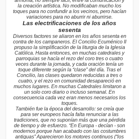
armonía, no siempre fácil, entre la comunicación y
la creación artística. No modificaban mucho los
toques para no confundir a los vecinos, pero hacían
variaciones para no aburrir ni aburrirse.
Las electrificaciones de los años
sesenta
Diversos factores se aliaron en los años sesenta en
contra de los campaneros. El Concilio Ecuménico II
propuso la simplificación de la liturgia de la Iglesia
Católica. Hasta entonces, en muchas catedrales y
parroquias se hacía el rezo del coro tres o cuatro
veces durante la jornada, y cada oración tenía un
toque diferente según la “clase” del día. Tras el
Concilio, las clases quedaron reducidas a tres o
cuatro, y el rezo en comunidad desapareció en
muchos lugares. En muchas Catedrales limitaron a
un solo coro diario o incluso semanal. En
consecuencia cada vez eran menos necesarios los
toques.
También fue la época del desarrollo: se creía que
para ser europeos hacía falta renunciar a las
tradiciones, que no suponían más que una pérdida
de tiempo y de esfuerzo. “En Europa - decían - son
modernos porque han acabado con las costumbres
antiguas” Aparecieron los motores continuos (“los