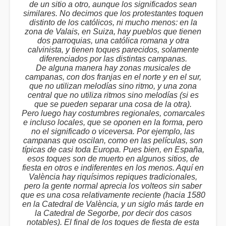
de un sitio a otro, aunque los significados sean
similares. No decimos que los protestantes toquen
distinto de los católicos, ni mucho menos: en la
zona de Valais, en Suiza, hay pueblos que tienen
dos parroquias, una católica romana y otra
calvinista, y tienen toques parecidos, solamente
diferenciados por las distintas campanas.
De alguna manera hay zonas musicales de
campanas, con dos franjas en el norte y en el sur,
que no utilizan melodías sino ritmo, y una zona
central que no utiliza ritmos sino melodías (si es
que se pueden separar una cosa de la otra).
Pero luego hay costumbres regionales, comarcales
e incluso locales, que se oponen en la forma, pero
no el significado o viceversa. Por ejemplo, las
campanas que oscilan, como en las películas, son
típicas de casi toda Europa. Pues bien, en España,
esos toques son de muerto en algunos sitios, de
fiesta en otros e indiferentes en los menos. Aquí en
València hay riquísimos repiques tradicionales,
pero la gente normal aprecia los volteos sin saber
que es una cosa relativamente reciente (hacia 1580
en la Catedral de València, y un siglo más tarde en
la Catedral de Segorbe, por decir dos casos
notables). El final de los toques de fiesta de esta