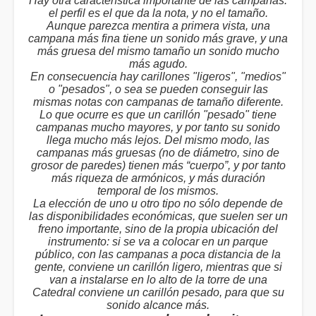
Hay otra característica importante de las campanas:
el perfil es el que da la nota, y no el tamaño.
Aunque parezca mentira a primera vista, una
campana más fina tiene un sonido más grave, y una
más gruesa del mismo tamaño un sonido mucho
más agudo.
En consecuencia hay carillones "ligeros", "medios"
o "pesados", o sea se pueden conseguir las
mismas notas con campanas de tamaño diferente.
Lo que ocurre es que un carillón "pesado" tiene
campanas mucho mayores, y por tanto su sonido
llega mucho más lejos. Del mismo modo, las
campanas más gruesas (no de diámetro, sino de
grosor de paredes) tienen más “cuerpo”, y por tanto
más riqueza de armónicos, y más duración
temporal de los mismos.
La elección de uno u otro tipo no sólo depende de
las disponibilidades económicas, que suelen ser un
freno importante, sino de la propia ubicación del
instrumento: si se va a colocar en un parque
público, con las campanas a poca distancia de la
gente, conviene un carillón ligero, mientras que si
van a instalarse en lo alto de la torre de una
Catedral conviene un carillón pesado, para que su
sonido alcance más.