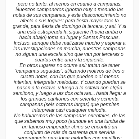
pero no tanto, al menos en cuanto a campanas.
Nuestros campaneros ignoran muy a menudo las
notas de sus campanas, y este desconocimiento no
afecta a sus toques: para fiesta mayor toca la
grande, para fiesta de domingo la tercera, y así. Y si
una está estropeada la siguiente (hacia arriba o
hacia abajo) toma su lugar y Santas Pascuas.
Incluso, aunque debe matizarse mucho y esperar a
las investigaciones en marcha, nuestras campanas
no siguen una escala sino que van por terceras o
cuartas entre una y la siguiente.
En otros lugares no ocurre así: tratan de tener
“campanas seguidas”, utilizando motivos de tres o
cuatro notas, con las que pueden o al menos
intentan, interpretar melodías. Y cuando pueden se
pasan a la octava, y luego a la octava con algún
semitono, y luego a las dos octavas... hasta llegar a
los grandes carillones con setenta y ochenta
campanas (seis octavas largas) que permiten
interpretar casi cualquier melodía.
No hablaremos de las campanas orientales, de las
que sabemos muy poco (aunque en una tumba de
un famoso emperador chino se encontró un
conjunto de más de cuarenta que serviría
seguramente para tocar melodías con martillos: