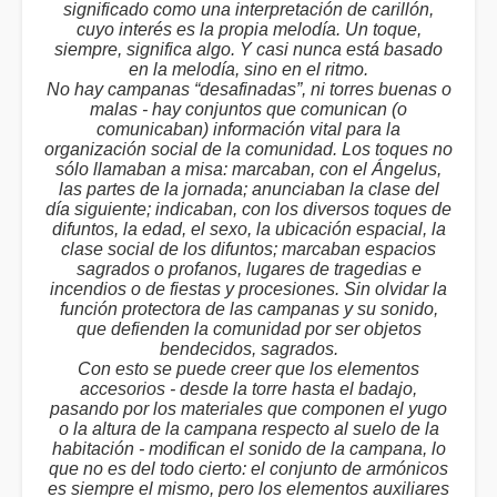
significado como una interpretación de carillón,
cuyo interés es la propia melodía. Un toque,
siempre, significa algo. Y casi nunca está basado
en la melodía, sino en el ritmo.
No hay campanas “desafinadas”, ni torres buenas o
malas - hay conjuntos que comunican (o
comunicaban) información vital para la
organización social de la comunidad. Los toques no
sólo llamaban a misa: marcaban, con el Ángelus,
las partes de la jornada; anunciaban la clase del
día siguiente; indicaban, con los diversos toques de
difuntos, la edad, el sexo, la ubicación espacial, la
clase social de los difuntos; marcaban espacios
sagrados o profanos, lugares de tragedias e
incendios o de fiestas y procesiones. Sin olvidar la
función protectora de las campanas y su sonido,
que defienden la comunidad por ser objetos
bendecidos, sagrados.
Con esto se puede creer que los elementos
accesorios - desde la torre hasta el badajo,
pasando por los materiales que componen el yugo
o la altura de la campana respecto al suelo de la
habitación - modifican el sonido de la campana, lo
que no es del todo cierto: el conjunto de armónicos
es siempre el mismo, pero los elementos auxiliares