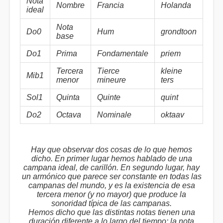
Nota
Nombre
Francia
Holanda
ideal
Nota
Do0
Hum
grondtoon
base
Do1
Prima
Fondamentale
priem
Tercera
Tierce
kleine
Mib1
menor
mineure
ters
Sol1
Quinta
Quinte
quint
Do2
Octava
Nominale
oktaav
Hay que observar dos cosas de lo que hemos
dicho. En primer lugar hemos hablado de una
campana ideal, de carillón. En segundo lugar, hay
un armónico que parece ser constante en todas las
campanas del mundo, y es la existencia de esa
tercera menor (y no mayor) que produce la
sonoridad típica de las campanas.
Hemos dicho que las distintas notas tienen una
duración diferente a lo largo del tiempo: la nota