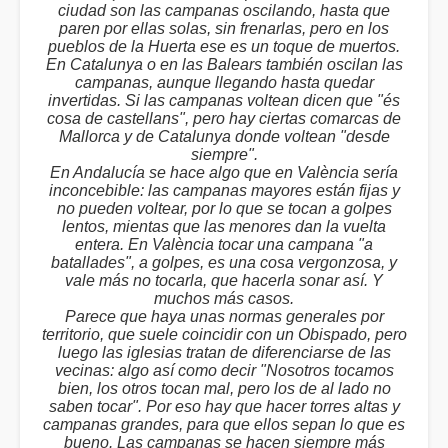
ciudad son las campanas oscilando, hasta que
paren por ellas solas, sin frenarlas, pero en los
pueblos de la Huerta ese es un toque de muertos.
En Catalunya o en las Balears también oscilan las
campanas, aunque llegando hasta quedar
invertidas. Si las campanas voltean dicen que "és
cosa de castellans", pero hay ciertas comarcas de
Mallorca y de Catalunya donde voltean "desde
siempre".
En Andalucía se hace algo que en València sería
inconcebible: las campanas mayores están fijas y
no pueden voltear, por lo que se tocan a golpes
lentos, mientas que las menores dan la vuelta
entera. En València tocar una campana "a
batallades", a golpes, es una cosa vergonzosa, y
vale más no tocarla, que hacerla sonar así. Y
muchos más casos.
Parece que haya unas normas generales por
territorio, que suele coincidir con un Obispado, pero
luego las iglesias tratan de diferenciarse de las
vecinas: algo así como decir "Nosotros tocamos
bien, los otros tocan mal, pero los de al lado no
saben tocar". Por eso hay que hacer torres altas y
campanas grandes, para que ellos sepan lo que es
bueno. Las campanas se hacen siempre más