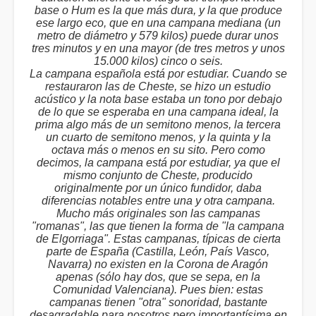
base o Hum es la que más dura, y la que produce
ese largo eco, que en una campana mediana (un
metro de diámetro y 579 kilos) puede durar unos
tres minutos y en una mayor (de tres metros y unos
15.000 kilos) cinco o seis.
La campana española está por estudiar. Cuando se
restauraron las de Cheste, se hizo un estudio
acústico y la nota base estaba un tono por debajo
de lo que se esperaba en una campana ideal, la
prima algo más de un semitono menos, la tercera
un cuarto de semitono menos, y la quinta y la
octava más o menos en su sito. Pero como
decimos, la campana está por estudiar, ya que el
mismo conjunto de Cheste, producido
originalmente por un único fundidor, daba
diferencias notables entre una y otra campana.
Mucho más originales son las campanas
"romanas", las que tienen la forma de "la campana
de Elgorriaga". Estas campanas, típicas de cierta
parte de España (Castilla, León, País Vasco,
Navarra) no existen en la Corona de Aragón
apenas (sólo hay dos, que se sepa, en la
Comunidad Valenciana). Pues bien: estas
campanas tienen "otra" sonoridad, bastante
desagradable para nosotros pero importantísima en