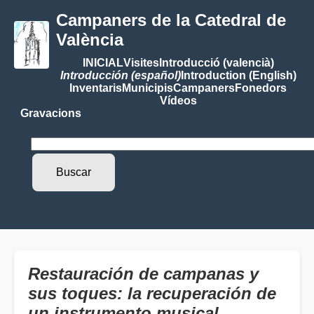
Campaners de la Catedral de
València
INICIAL
Visites
Introducció (valencià)
Introducción (español)
Introduction (English)
Inventaris
Municipis
Campaners
Fonedors
Vídeos
Gravacions
Restauración de campanas y
sus toques: la recuperación de
un instrumento musical