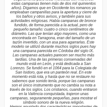
estas campanas tienen más de dos mil quinientos
años). Digamos que en Occidente los romanos ya
empleaban campanillas para la apertura y cierre de
los baños y otros avisos, y también para sus
actividades religiosas. Había campanas de bronce
fundido, de forma parecida a la actual, pero de
pequeño tamaño: cuatro o cinco centímetros de
diámetro. Las que tenían algo mayores, como una
encontrada en Tarragona, eran del tamaño de un
tazón invertido, con un asa para agarrarlas. Este
modelo se utilizó durante muchos siglos pues hay
una campana parecida en Córdoba del siglo IX.
Las campanas actuales parecen ser mucho más
tardías. Una de las primeras conservadas del
mundo está en León, y está dedicada a San
Lorenzo. Se fundió en el 1064 para la Colegiata de
San Isidoro, que era un panteón real. En este
momento está rota, y hasta que no se restaure no
sabemos que sonido tenía, porque las campanas
son el único instrumento que no cambia su nota a
través de los siglos. Los cristianos, cuando entraron
en la València conquistada, trajeron unas
campanas, seguramente pequeñas, para mostrar el
símbolo sonoro de la nueva religión.
Hemos apuntado dos características importantes de